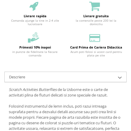
Livrare rapida
Livrare gratuita
Comanda ajunge la tine in 2-4 zile
la comenzile peste 200 lei la
lucratoare
domiciliu
Primesti 10% inapoi
Card Prima de Cariera Didactica
in puncte de fidelitate la fiecare
Acum poti folosi si acest card pentru
comanda
plata pe site
Descriere
Scratch Activities Butterflies
de la Usborne este o carte de
activitati plina de fluturi delicati si zone speciale de razuit.
Folosind instrumentul de lemn inclus, poti razui intreaga
suprafata pentru a dezvalui detalii ascunse sau poti crea linii si
modele proprii. Fiecare pagina de arta razuibila este insotita de o
pagina cu desene de colorat si puzzle-uri tematice cu fluturi. O
activitate usoara, relaxanta si extrem de satisfacatoare, perfecta