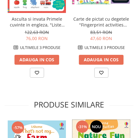
Carte de pictat cu degetele
Asculta si invata Primele
"Fingerprint activities
cuvinte in engleza, "Listen
Unicorns and Fairies",
and Learn First English
83,51 RON
122,63 RON
Usborne
Words", Usborne
47,60 RON
76,00 RON
ULTIMELE 3 PRODUSE
ULTIMELE 3 PRODUSE
ADAUGA IN COS
ADAUGA IN COS
PRODUSE SIMILARE
-31%
NOU
-57%