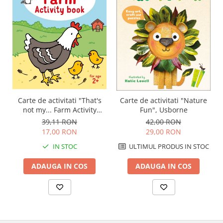
Carte de activitati "That's
Carte de activitati "Nature
not my... Farm Activity
Fun", Usborne
Book", 2 ani+, Usborne
39,11 RON
42,00 RON
17,00 RON
29,00 RON
IN STOC
ULTIMUL PRODUS IN STOC
ADAUGA IN COS
ADAUGA IN COS