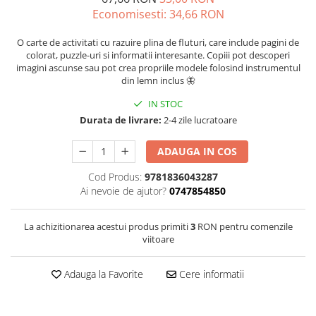
Economisesti:
34,66
RON
O carte de activitati cu razuire plina de fluturi, care include pagini de
colorat, puzzle-uri si informatii interesante. Copiii pot descoperi
imagini ascunse sau pot crea propriile modele folosind instrumentul
din lemn inclus 🦋
IN STOC
Durata de livrare:
2-4 zile lucratoare
ADAUGA IN COS
Cod Produs:
9781836043287
Ai nevoie de ajutor?
0747854850
La achizitionarea acestui produs primiti
3
RON pentru comenzile
viitoare
Adauga la Favorite
Cere informatii