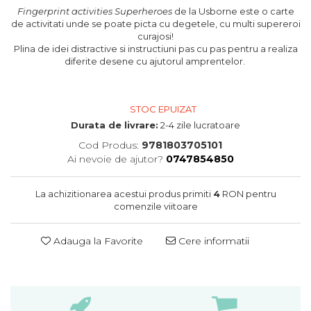
oceane
Fingerprint activities Superheroes
de la Usborne este o carte
de activitati unde se poate picta cu degetele, cu multi supereroi
curajosi!
Plina de idei distractive si instructiuni pas cu pas pentru a realiza
diferite desene cu ajutorul amprentelor.
STOC EPUIZAT
Durata de livrare:
2-4 zile lucratoare
Cod Produs:
9781803705101
Ai nevoie de ajutor?
0747854850
La achizitionarea acestui produs primiti
4
RON pentru
comenzile viitoare
Adauga la Favorite
Cere informatii