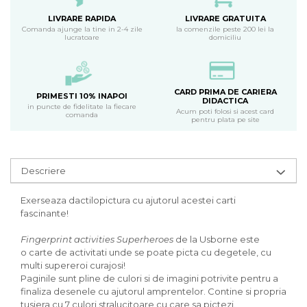
LIVRARE RAPIDA
LIVRARE GRATUITA
Comanda ajunge la tine in 2-4 zile
la comenzile peste 200 lei la
lucratoare
domiciliu
CARD PRIMA DE CARIERA
PRIMESTI 10% INAPOI
DIDACTICA
in puncte de fidelitate la fiecare
Acum poti folosi si acest card
comanda
pentru plata pe site
Descriere
Exerseaza dactilopictura cu ajutorul acestei carti
fascinante!
Fingerprint activities Superheroes
de la Usborne este
o carte de activitati unde se poate picta cu degetele, cu
multi supereroi curajosi!
Paginile sunt pline de culori si de imagini potrivite pentru a
finaliza desenele cu ajutorul amprentelor. Contine si propria
tusiera cu 7 culori stralucitoare cu care sa pictezi.