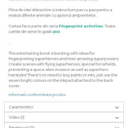
Plina de idei distractive si instructiuni pas cu pas pentru a
realiza diferite animale cu ajutorul amprentelor.
Cartea face parte din seria
Fingerprint activities
. Toate
cartile din serie le gasiti
aici
.
...
This entertaining book is bursting with ideas for
fingerprinting superheroes and their amazing superpowers.
Create scenes with flying superheroes, special forcefields,
preventing a space alien invasion as well as superhero
hairstyles! There's no need to buy paints or inks, just use the
seven bright colours on the inkpad attached to the back
cover.
Informatii conformitate produs
Caracteristici
Video
(1)
Review-uri
(0)