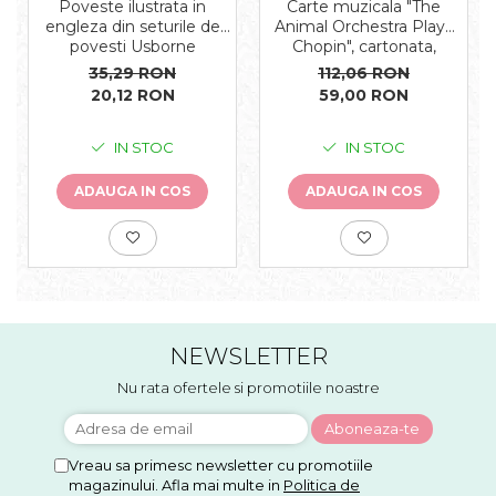
Carte muzicala "The
Poveste ilustrata in
Animal Orchestra Plays
engleza din seturile de
Chopin", cartonata,
povesti Usborne
Usborne
112,06 RON
35,29 RON
59,00 RON
20,12 RON
IN STOC
IN STOC
ADAUGA IN COS
ADAUGA IN COS
NEWSLETTER
Nu rata ofertele si promotiile noastre
Vreau sa primesc newsletter cu promotiile
magazinului. Afla mai multe in
Politica de