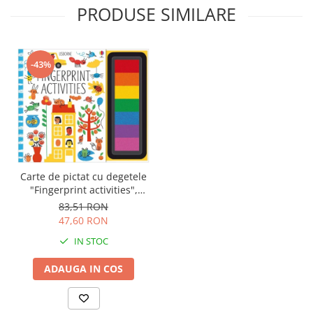
PRODUSE SIMILARE
-43%
Carte de pictat cu degetele
"Fingerprint activities",
Usborne
83,51 RON
47,60 RON
IN STOC
ADAUGA IN COS