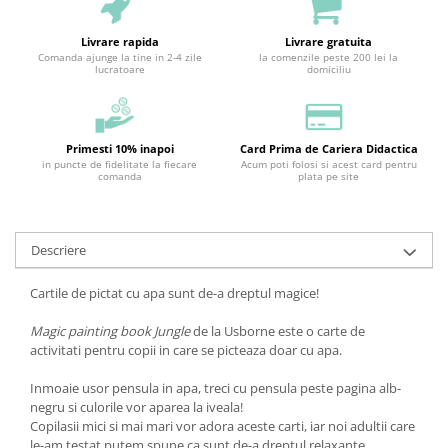
Livrare rapida
Livrare gratuita
Comanda ajunge la tine in 2-4 zile
la comenzile peste 200 lei la
lucratoare
domiciliu
Primesti 10% inapoi
Card Prima de Cariera Didactica
in puncte de fidelitate la fiecare
Acum poti folosi si acest card pentru
comanda
plata pe site
Descriere
Cartile de pictat cu apa sunt de-a dreptul magice!
Magic painting book Jungle
de la Usborne este o carte de
activitati pentru copii in care se picteaza doar cu apa.
Inmoaie usor pensula in apa, treci cu pensula peste pagina alb-
negru si culorile vor aparea la iveala!
Copilasii mici si mai mari vor adora aceste carti, iar noi adultii care
le-am testat putem spune ca sunt de-a dreptul relaxante.