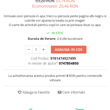
59,20 RON
33,74 RON
Economisesti:
25,46
RON
Inmoaie usor pensula in apa, treci cu pensula peste pagina alb-negru si
culorile vor aparea la iveala ca prin magie!
O carte de activitati pentru copii in care se picteaza doar cu apa.
IN STOC
Durata de livrare:
2-4 zile lucratoare
ADAUGA IN COS
Cod Produs:
9781474927499
Ai nevoie de ajutor?
0747854850
La achizitionarea acestui produs primiti
3
RON pentru comenzile
viitoare
Adauga la Favorite
Cere informatii