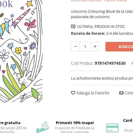
Unicorns Colouring Book
de la Usbo
pasionate de unicorni.
ULTIMUL PRODUS IN STOC
Durata de livrare:
2-4 zile lucrato
ADAUG
Cod Produs:
9781474974530
La achizitionarea acestui produs pr
Adauga la Favorite
Cere 
Card
re gratuita
Primesti 10% inapoi
ile peste 200 lei
in puncte de fidelitate la
Acum 
 domiciliu
fiecare comanda