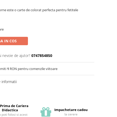
rne este o carte de colorat perfecta pentru fetitele
are
A IN COS
Ai nevoie de ajutor?
0747854850
imiti
1
RON pentru comenzile viitoare
informatii
 Prima de Cariera
Impachetare cadou
Didactica
la cerere
poti folosi si acest