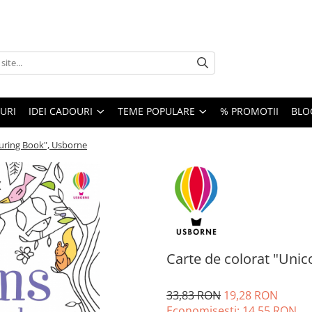
URI
IDEI CADOURI
TEME POPULARE
% PROMOTII
BLO
ouring Book", Usborne
Carte de colorat "Uni
33,83 RON
19,28 RON
Economisesti:
14,55
RON