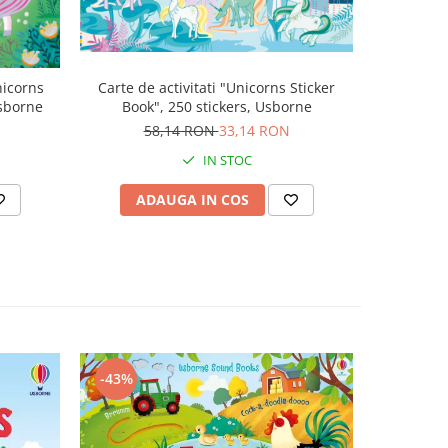
nicorns
Carte de activitati "Unicorns Sticker
Carte cu l
Usborne
Book", 250 stickers, Usborne
Soun
58,14 RON
33,14 RON
1
IN STOC
ADAUGA IN COS
AD
-43%