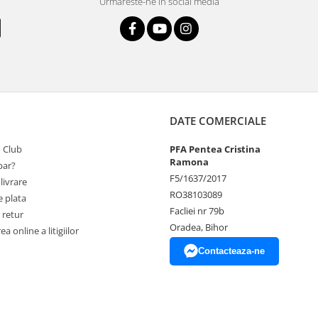
Urmareste-ne in social media
DATE COMERCIALE
 Club
PFA Pentea Cristina
Ramona
ar?
F5/1637/2017
livrare
RO38103089
 plata
Facliei nr 79b
 retur
Oradea, Bihor
a online a litigiilor
Contacteaza-ne