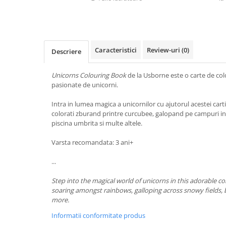
Caracteristici
Review-uri
(0)
Descriere
Unicorns Colouring Book
de la Usborne este o carte de col
pasionate de unicorni.
Intra in lumea magica a unicornilor cu ajutorul acestei cart
colorati zburand printre curcubee, galopand pe campuri in
piscina umbrita si multe altele.
Varsta recomandata: 3 ani+
...
Step into the magical world of unicorns in this adorable c
soaring amongst rainbows, galloping across snowy fields, 
more.
Informatii conformitate produs