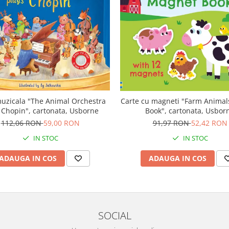
uzicala "The Animal Orchestra
Carte cu magneti "Farm Anima
 Chopin", cartonata, Usborne
Book", cartonata, Usbor
112,06 RON
59,00 RON
91,97 RON
52,42 RON
IN STOC
IN STOC
ADAUGA IN COS
ADAUGA IN COS
SOCIAL