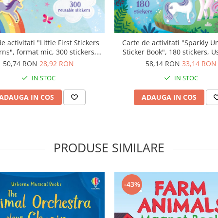
e activitati "Little First Stickers
Carte de activitati "Sparkly U
ns", format mic, 300 stickers,
Sticker Book", 180 stickers, 
Usborne
50,74 RON
28,92 RON
58,14 RON
33,14 RON
IN STOC
IN STOC
ADAUGA IN COS
ADAUGA IN COS
PRODUSE SIMILARE
-43%