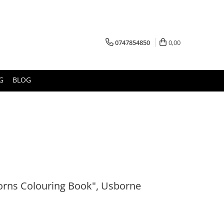
0747854850
0,00
G
BLOG
corns Colouring Book", Usborne