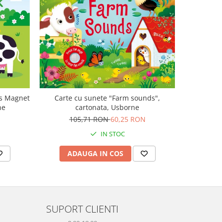
-47%
ls Magnet
Carte cu sunete "Farm sounds",
Carte mu
ne
cartonata, Usborne
canta Mo
Plays M
105,71 RON
60,25 RON
1
IN STOC
ADAUGA IN COS
AD
SUPORT CLIENTI