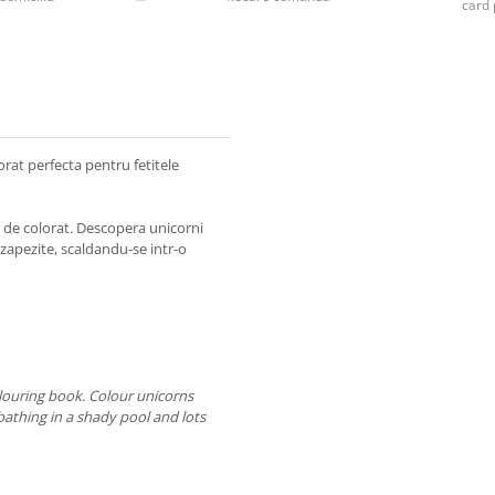
card 
orat perfecta pentru fetitele
i de colorat. Descopera unicorni
zapezite, scaldandu-se intr-o
olouring book. Colour unicorns
bathing in a shady pool and lots