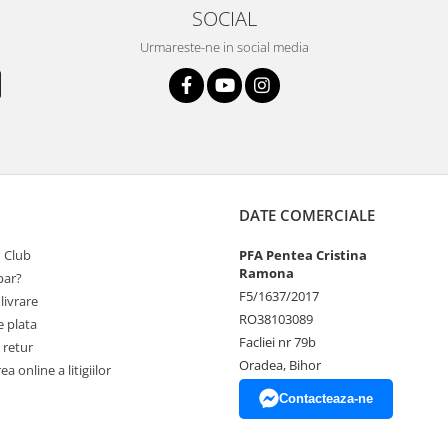
SOCIAL
Urmareste-ne in social media
DATE COMERCIALE
 Club
PFA Pentea Cristina
Ramona
ar?
F5/1637/2017
livrare
RO38103089
 plata
Facliei nr 79b
 retur
Oradea, Bihor
a online a litigiilor
Contacteaza-ne