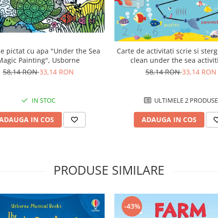
e pictat cu apa "Under the Sea
Carte de activitati scrie si ster
Magic Painting", Usborne
clean under the sea activit
reutilizabila, Usborne
58,14 RON
33,14 RON
58,14 RON
33,14 RON
IN STOC
ULTIMELE 2 PRODUSE
ADAUGA IN COS
ADAUGA IN COS
PRODUSE SIMILARE
-43%