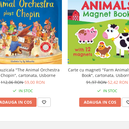
uzicala "The Animal Orchestra
Carte cu magneti "Farm Anima
 Chopin", cartonata, Usborne
Book", cartonata, Usbor
112,06 RON
59,00 RON
91,97 RON
52,42 RON
IN STOC
IN STOC
ADAUGA IN COS
ADAUGA IN COS