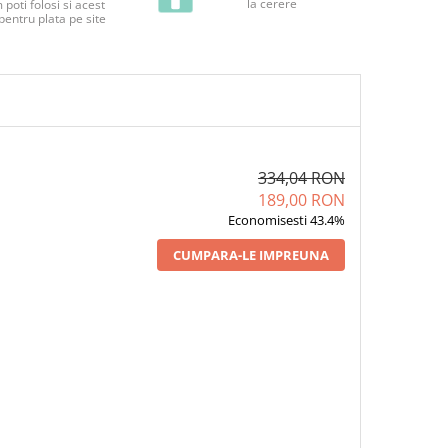
la cerere
poti folosi si acest
pentru plata pe site
334,04 RON
189,00 RON
Economisesti 43.4%
CUMPARA-LE IMPREUNA
ARTE DE ACTIVITATI
LE FIRST STICKERS
ORE", FORMAT MIC,