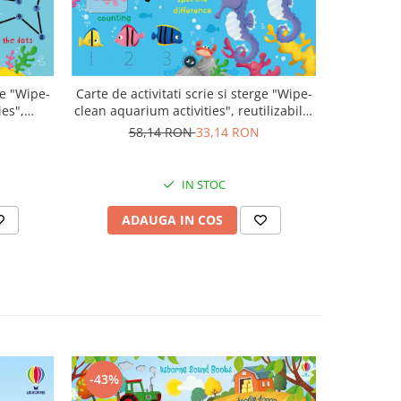
ge "Wipe-
Carte de activitati scrie si sterge "Wipe-
Carte de 
ies",
clean aquarium activities", reutilizabila,
b
Usborne
58,14 RON
33,14 RON
5
IN STOC
ADAUGA IN COS
AD
-43%