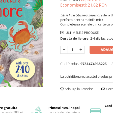
Economisesti:
21,82
RON
Little First Stickers Seashore
de la U
perfecta pentru mainile mici!
Completeaza scenele din carte cu pes
ULTIMELE 2 PRODUSE
Durata de livrare:
2-4 zile lucrato
ADAUG
Cod Produs:
9781474968225
La achizitionarea acestui produs pr
Adauga la Favorite
Cere 
Card
re gratuita
Primesti 10% inapoi
ile peste 200 lei
in puncte de fidelitate la