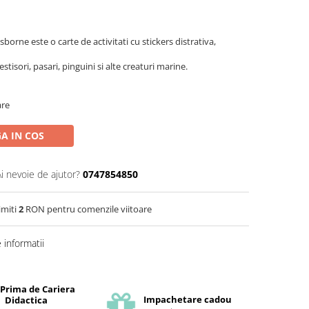
sborne este o carte de activitati cu stickers distrativa,
tisori, pasari, pinguini si alte creaturi marine.
are
A IN COS
Ai nevoie de ajutor?
0747854850
imiti
2
RON pentru comenzile viitoare
informatii
 Prima de Cariera
Impachetare cadou
Didactica