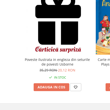
Carte m
Poveste ilustrata in engleza din seturile
Plays
de povesti Usborne
35,29 RON
20,12 RON
IN STOC
ADAUGA IN COS