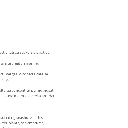
REUTILIZABILA, USBORNE
240 S
tivitati cu stickers distrativa,
si alte creaturi marine.
artii vei gasi o coperta care se
osite.
ltarea concentrarii, a motricitatii
ve. O buna metoda de relaxare, dar
ascinating seashore in this
irds, plants, sea creatures,