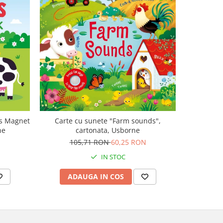
-47%
ls Magnet
Carte cu sunete "Farm sounds",
Carte mu
ne
cartonata, Usborne
canta Mo
Plays M
105,71 RON
60,25 RON
1
IN STOC
ADAUGA IN COS
AD