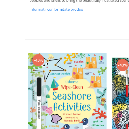
pebbles and shells to bring the beautifully illustrated scenes
Informatii conformitate produs
-43%
-43%