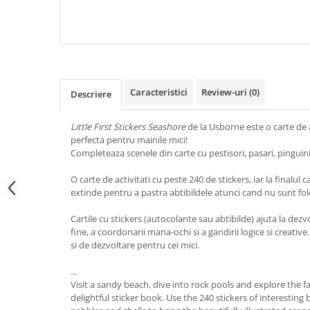
USBORNE
USBORNE
Caracteristici
Review-uri
(0)
Descriere
Little First Stickers Seashore
de la Usborne este o carte de ac
perfecta pentru mainile mici!
Completeaza scenele din carte cu pestisori, pasari, pinguini 
O carte de activitati cu peste 240 de stickers, iar la finalul c
extinde pentru a pastra abtibildele atunci cand nu sunt fol
Cartile cu stickers (autocolante sau abtibilde) ajuta la dezvo
fine, a coordonarii mana-ochi si a gandirii logice si creati
si de dezvoltare pentru cei mici.
...
Visit a sandy beach, dive into rock pools and explore the f
delightful sticker book. Use the 240 stickers of interesting b