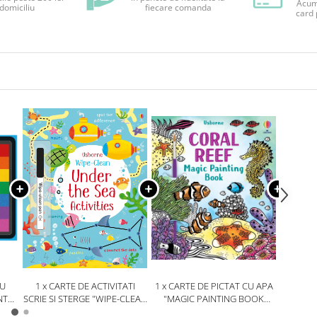
Acum 
 domiciliu
fiecare comanda
card 
CU
1 x CARTE DE ACTIVITATI
1 x CARTE DE PICTAT CU APA
1 x C
NT
SCRIE SI STERGE "WIPE-CLEAN
"MAGIC PAINTING BOOK
"LITT
EA",
UNDER THE SEA ACTIVITIES",
CORAL REEF", USBORNE
SEASH