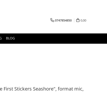
0747854850
0,00
G
BLOG
tle First Stickers Seashore", format mic,