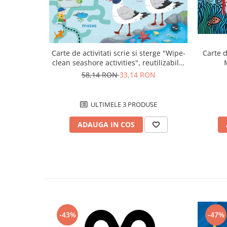
Carte de activitati scrie si sterge "Wipe-
Carte d
clean seashore activities", reutilizabila,
Usborne
58,14 RON
33,14 RON
ULTIMELE 3 PRODUSE
ADAUGA IN COS
-43%
-47%