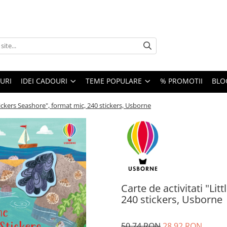
URI
IDEI CADOURI
TEME POPULARE
% PROMOTII
BLO
 Stickers Seashore", format mic, 240 stickers, Usborne
Carte de activitati "Lit
240 stickers, Usborne
50,74 RON
28,92 RON