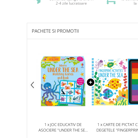
2-4 zile lucratoare
la
PACHETE SI PROMOTII
1 x JOC EDUCATIV DE
1 x CARTE DE PICTAT 
ASOCIERE "UNDER THE SEA
DEGETELE "FINGERPRI
MATCHING GAMES",
ACTIVITIES UNDER THE S