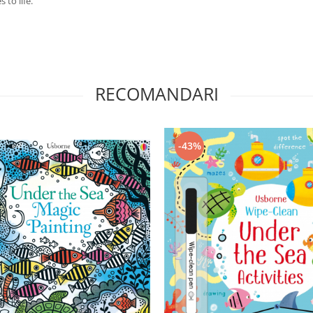
 to life.
RECOMANDARI
-43%