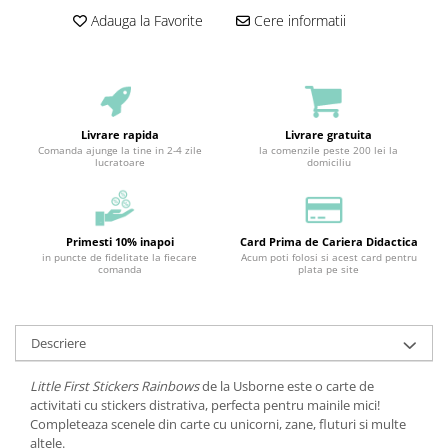
Adauga la Favorite
Cere informatii
Livrare rapida
Livrare gratuita
Comanda ajunge la tine in 2-4 zile
la comenzile peste 200 lei la
lucratoare
domiciliu
Primesti 10% inapoi
Card Prima de Cariera Didactica
in puncte de fidelitate la fiecare
Acum poti folosi si acest card pentru
comanda
plata pe site
Descriere
Little First Stickers Rainbows
de la Usborne este o carte de
activitati cu stickers distrativa, perfecta pentru mainile mici!
Completeaza scenele din carte cu unicorni, zane, fluturi si multe
altele.