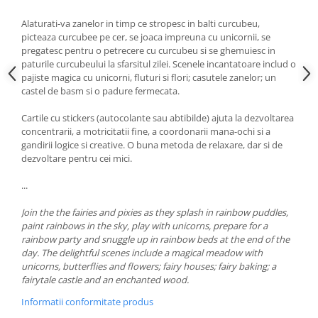
Alaturati-va zanelor in timp ce stropesc in balti curcubeu,
picteaza curcubee pe cer, se joaca impreuna cu unicornii, se
pregatesc pentru o petrecere cu curcubeu si se ghemuiesc in
paturile curcubeului la sfarsitul zilei. Scenele incantatoare includ o
pajiste magica cu unicorni, fluturi si flori; casutele zanelor; un
castel de basm si o padure fermecata.
Cartile cu stickers (autocolante sau abtibilde) ajuta la dezvoltarea
concentrarii, a motricitatii fine, a coordonarii mana-ochi si a
gandirii logice si creative. O buna metoda de relaxare, dar si de
dezvoltare pentru cei mici.
...
Join the the fairies and pixies as they splash in rainbow puddles,
paint rainbows in the sky, play with unicorns, prepare for a
rainbow party and snuggle up in rainbow beds at the end of the
day. The delightful scenes include a magical meadow with
unicorns, butterflies and flowers; fairy houses; fairy baking; a
fairytale castle and an enchanted wood.
Informatii conformitate produs