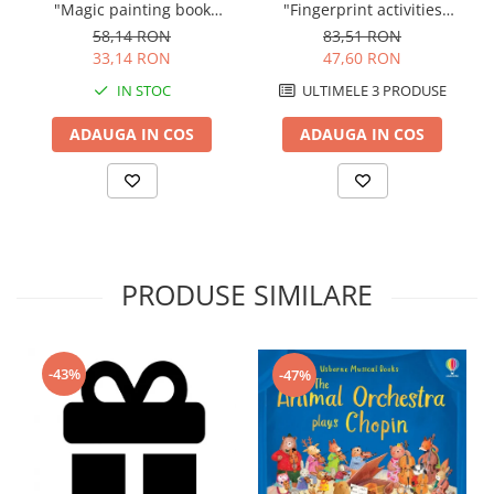
"Magic painting book
"Fingerprint activities
Rainbows", Usborne
Unicorns and Fairies",
58,14 RON
83,51 RON
Usborne
33,14 RON
47,60 RON
IN STOC
ULTIMELE 3 PRODUSE
ADAUGA IN COS
ADAUGA IN COS
PRODUSE SIMILARE
-43%
-47%