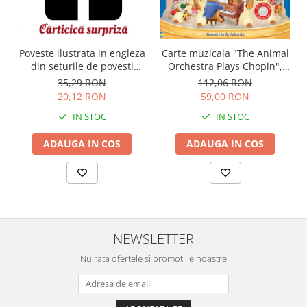
Carte muzicala "The Animal
Poveste ilustrata in engleza
Orchestra Plays Chopin",
din seturile de povesti
cartonata, Usborne
Usborne
112,06 RON
35,29 RON
59,00 RON
20,12 RON
IN STOC
IN STOC
ADAUGA IN COS
ADAUGA IN COS
NEWSLETTER
Nu rata ofertele si promotiile noastre