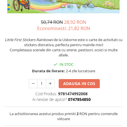
50,74 RON
28,92 RON
Economisesti:
21,82
RON
Little First Stickers Rainbows
de la Usborne este o carte de activitati cu
stickers distrativa, perfecta pentru mainile mici!
Completeaza scenele din carte cu sirene, pestisori, scoici si multe
altele.
IN STOC
Durata de livrare:
2-4 zile lucratoare
ADAUGA IN COS
Cod Produs:
9781474992008
Ai nevoie de ajutor?
0747854850
La achizitionarea acestui produs primiti
2
RON pentru comenzile
viitoare