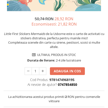
50,74 RON
28,92 RON
Economisesti:
21,82
RON
Little First Stickers Mermaids
de la Usborne este o carte de activitati cu
stickers distrativa, perfecta pentru mainile mici!
Completeaza scenele din carte cu sirene, pestisori, scoici si multe
altele.
ULTIMUL PRODUS IN STOC
Durata de livrare:
2-4 zile lucratoare
ADAUGA IN COS
Cod Produs:
9781474968195
Ai nevoie de ajutor?
0747854850
La achizitionarea acestui produs primiti
2
RON pentru comenzile
viitoare