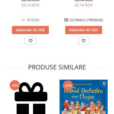
Usborne
33,14 RON
33,14 RON
IN STOC
ULTIMELE 2 PRODUSE
ADAUGA IN COS
ADAUGA IN COS
PRODUSE SIMILARE
-43%
-47%