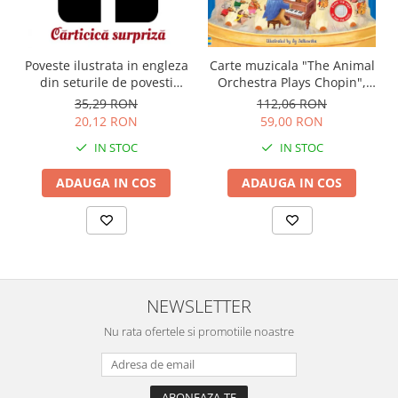
Carte muzicala "The Animal
Poveste ilustrata in engleza
Orchestra Plays Chopin",
din seturile de povesti
cartonata, Usborne
Usborne
112,06 RON
35,29 RON
59,00 RON
20,12 RON
IN STOC
IN STOC
ADAUGA IN COS
ADAUGA IN COS
NEWSLETTER
Nu rata ofertele si promotiile noastre