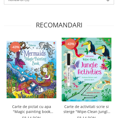
RECOMANDARI
-43%
-43%
Carte de pictat cu apa
Carte de activitati scrie si
"Magic painting book
sterge "Wipe-Clean Jungle
Mermaids", Usborne
Activities", reutilizabila,
58,14 RON
58,14 RON