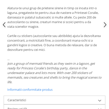
Alatura-te unui grup de prietene sirene in timp ce inoata intr-o
laguna, pregateste-te pentru ziua de nastere a Printesei Coralie,
danseaza in palatul subacvatic si multe altele. Cu peste 200 de
autocolante cu sirene, creaturi marine si scoici pentru a da
viata scenelor magice.
Cartile cu stickers (autocolante sau abtibilde) ajuta la dezvoltarea
concentrarii, a motricitatii fine, a coordonarii mana-ochi si a
gandirii logice si creative. O buna metoda de relaxare, dar si de
dezvoltare pentru cei mici.
...
Join a group of mermaid friends as they swim in a lagoon, get
ready for Princess Coralie's birthday party, dance in the
underwater palace and lots more. With over 200 stickers of
mermaids, sea creatures and shells to bring the magical scenes to
life.
Informatii conformitate produs
Caracteristici
Review-uri
(0)