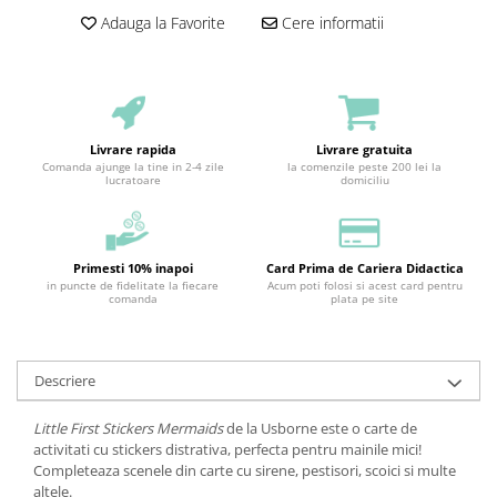
Adauga la Favorite
Cere informatii
Livrare rapida
Livrare gratuita
Comanda ajunge la tine in 2-4 zile
la comenzile peste 200 lei la
lucratoare
domiciliu
Primesti 10% inapoi
Card Prima de Cariera Didactica
in puncte de fidelitate la fiecare
Acum poti folosi si acest card pentru
comanda
plata pe site
Descriere
Little First Stickers Mermaids
de la Usborne este o carte de
activitati cu stickers distrativa, perfecta pentru mainile mici!
Completeaza scenele din carte cu sirene, pestisori, scoici si multe
altele.