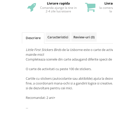
Livrare rapida
Livra
Comanda ajunge la tine in
la comenz
2-4 zile lucratoare
la
Caracteristici
Review-uri
(0)
Descriere
Little First Stickers Birds
de la Usborne este o carte de activ
mainile mici!
Completeaza scenele din carte adaugand diferite specii de 
O carte de activitati cu peste 100 de stickers.
Cartile cu stickers (autocolante sau abtibilde) ajuta la dezvo
fine, a coordonarii mana-ochi si a gandirii logice si creati
si de dezvoltare pentru cei mici.
Recomandat: 2 ani+
...