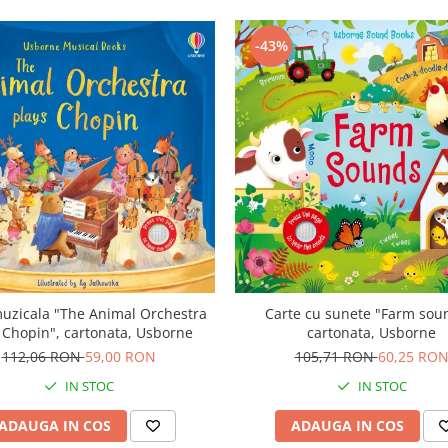
-43%
uzicala "The Animal Orchestra
Carte cu sunete "Farm sou
 Chopin", cartonata, Usborne
cartonata, Usborne
112,06 RON
59,00 RON
105,71 RON
60,25 RO
IN STOC
IN STOC
ADAUGA IN COS
ADAUGA IN COS