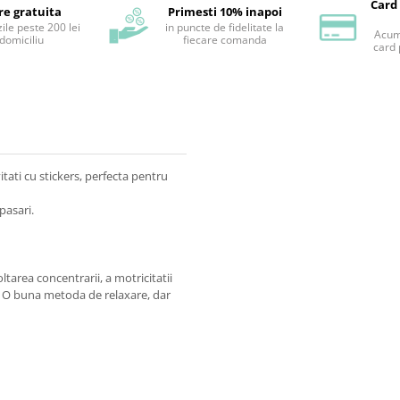
Card
re gratuita
Primesti 10% inapoi
ile peste 200 lei
in puncte de fidelitate la
Acum 
 domiciliu
fiecare comanda
card 
itati cu stickers, perfecta pentru
pasari.
ltarea concentrarii, a motricitatii
ve. O buna metoda de relaxare, dar