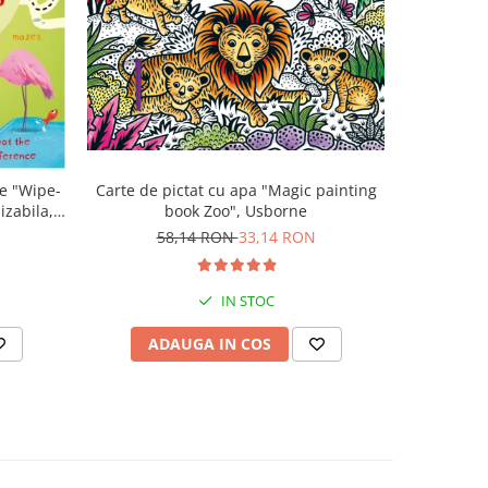
-43%
ge "Wipe-
Carte de pictat cu apa "Magic painting
Carte c
izabila,
book Zoo", Usborne
58,14 RON
33,14 RON
7
IN STOC
ADAUGA IN COS
AD