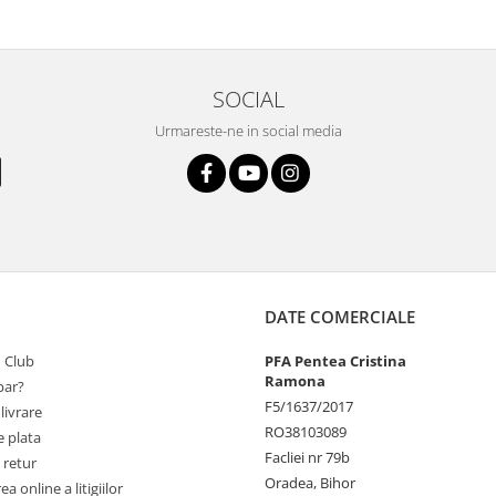
SOCIAL
Urmareste-ne in social media
DATE COMERCIALE
 Club
PFA Pentea Cristina
Ramona
ar?
F5/1637/2017
livrare
RO38103089
 plata
Facliei nr 79b
 retur
Oradea, Bihor
a online a litigiilor