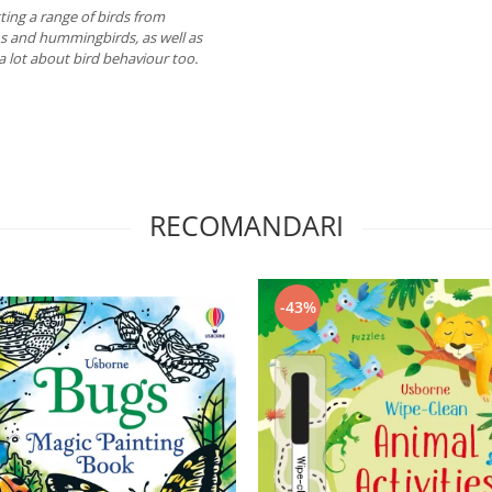
tting a range of birds from
s and hummingbirds, as well as
n a lot about bird behaviour too.
RECOMANDARI
-43%