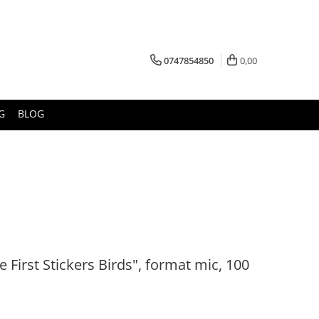
0747854850
0,00
G
BLOG
tle First Stickers Birds", format mic, 100