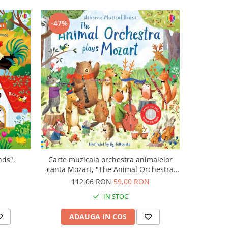
-47%
-43%
nds",
Carte muzicala orchestra animalelor
Carte cu m
canta Mozart, "The Animal Orchestra
Boo
Plays Mozart", cartonata, Usborne
N
112,06 RON
59,00 RON
9
IN STOC
ADAUGA IN COS
AD