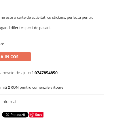
ne este o carte de activitati cu stickers, perfecta pentru
and diferite specii de pasari.
are
A IN COS
Ai nevoie de ajutor?
0747854850
imiti
2
RON pentru comenzile viitoare
informatii
Save