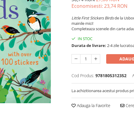
Economisesti:
23,74
RON
Little First Stickers Birds
de la Usbor
mainile mici!
Completeaza scenele din carte adaug
IN STOC
Durata de livrare:
2-4 zile lucrato
ADAUG
Cod Produs:
9781805312352
La achizitionarea acestui produs pr
Adauga la Favorite
Cere 