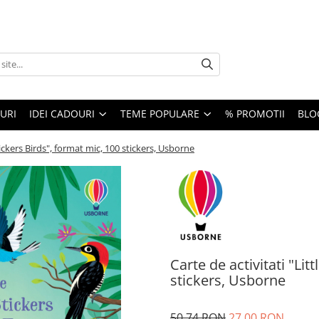
URI
IDEI CADOURI
TEME POPULARE
% PROMOTII
BLO
Stickers Birds", format mic, 100 stickers, Usborne
Carte de activitati "Lit
stickers, Usborne
50,74 RON
27,00 RON