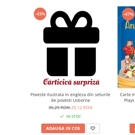
-43%
-47%
Carte m
Poveste ilustrata in engleza din seturile
Plays
de povesti Usborne
35,29 RON
20,12 RON
IN STOC
ADAUGA IN COS