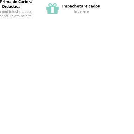
 Prima de Cariera
Impachetare cadou
Didactica
la cerere
poti folosi si acest
pentru plata pe site