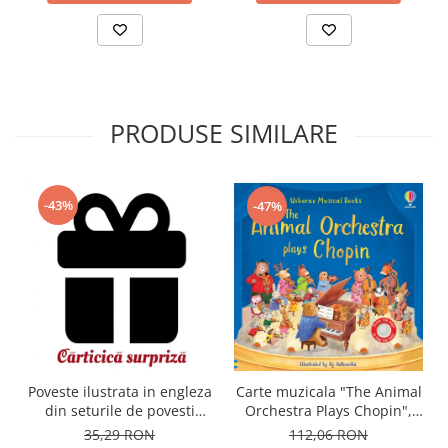
PRODUSE SIMILARE
-43%
-47%
Carte muzicala "The Animal
Poveste ilustrata in engleza
Orchestra Plays Chopin",
din seturile de povesti
cartonata, Usborne
Usborne
112,06 RON
35,29 RON