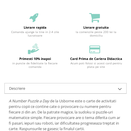
Livrare rapida
Livrare gratuita
Comanda ajunge la tine in 2-4 zile
la comenzile peste 200 lei la
lucratoare
domiciliu
Primesti 10% inapoi
Card Prima de Cariera Didactica
in puncte de fidelitate la fiecare
Acum poti folosi si acest card pentru
comanda
plata pe site
Descriere
A Number Puzzle a Day
de la Usborne este o carte de activitati
pentru copii ce contine cate o provocare cu numere pentru
fiecare zi din an. De la patrate magice, la sudoku si puzzle-uri
matematice simple. Fiecare provocare are o tema diferita cum ar
fi pasari, iepuri sau roboti, iar dificultatea progreseaza treptat in
carte. Raspunsurile se gasesc la finalul cartii.