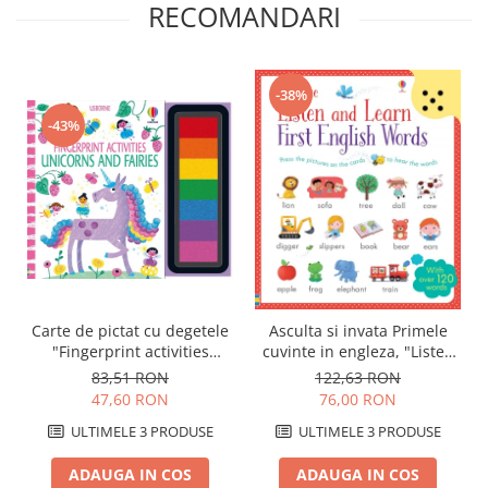
RECOMANDARI
-38%
-43%
Carte de pictat cu degetele
Asculta si invata Primele
"Fingerprint activities
cuvinte in engleza, "Listen
Unicorns and Fairies",
and Learn First English
83,51 RON
122,63 RON
Usborne
Words", Usborne
47,60 RON
76,00 RON
ULTIMELE 3 PRODUSE
ULTIMELE 3 PRODUSE
ADAUGA IN COS
ADAUGA IN COS