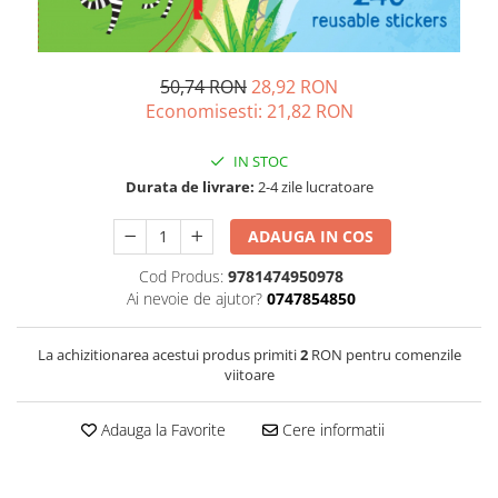
50,74 RON
28,92 RON
Economisesti:
21,82
RON
IN STOC
Durata de livrare:
2-4 zile lucratoare
ADAUGA IN COS
Cod Produs:
9781474950978
Ai nevoie de ajutor?
0747854850
La achizitionarea acestui produs primiti
2
RON pentru comenzile
viitoare
Adauga la Favorite
Cere informatii