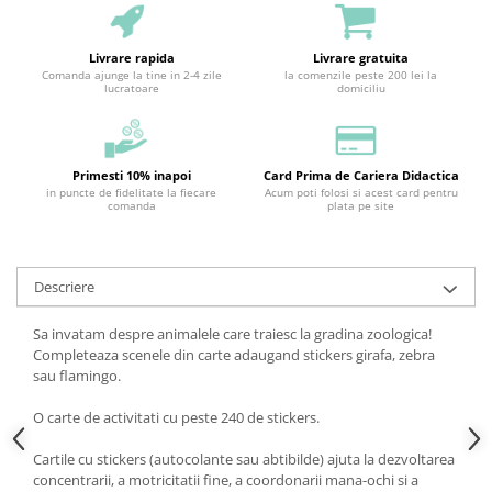
Livrare rapida
Livrare gratuita
Comanda ajunge la tine in 2-4 zile
la comenzile peste 200 lei la
lucratoare
domiciliu
Primesti 10% inapoi
Card Prima de Cariera Didactica
in puncte de fidelitate la fiecare
Acum poti folosi si acest card pentru
comanda
plata pe site
Descriere
Sa invatam despre animalele care traiesc la gradina zoologica!
Completeaza scenele din carte adaugand stickers girafa, zebra
sau flamingo.
O carte de activitati cu peste 240 de stickers.
Cartile cu stickers (autocolante sau abtibilde) ajuta la dezvoltarea
concentrarii, a motricitatii fine, a coordonarii mana-ochi si a