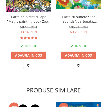
Carte de pictat cu apa
Carte cu sunete "Zoo
"Magic painting book Zoo",
sounds", cartonata,
Usborne
Usborne
58,14 RON
105,71 RON
33,14 RON
60,25 RON
IN STOC
IN STOC
ADAUGA IN COS
ADAUGA IN COS
PRODUSE SIMILARE