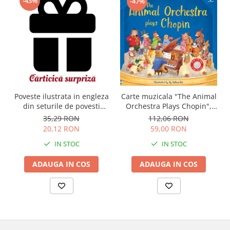
-43%
-47%
Carte muzicala "The Animal
Poveste ilustrata in engleza
Orchestra Plays Chopin",
din seturile de povesti
cartonata, Usborne
Usborne
112,06 RON
35,29 RON
59,00 RON
20,12 RON
IN STOC
IN STOC
ADAUGA IN COS
ADAUGA IN COS