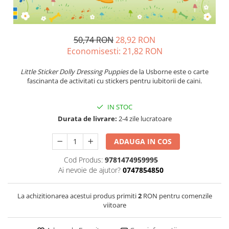
50,74 RON
28,92 RON
Economisesti:
21,82
RON
Little Sticker Dolly Dressing Puppies
de la Usborne este o carte
fascinanta de activitati cu stickers pentru iubitorii de caini.
IN STOC
Durata de livrare:
2-4 zile lucratoare
ADAUGA IN COS
Cod Produs:
9781474959995
Ai nevoie de ajutor?
0747854850
La achizitionarea acestui produs primiti
2
RON pentru comenzile
viitoare