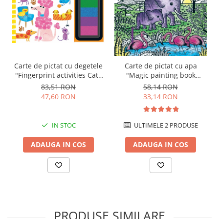
Carte de pictat cu degetele
Carte de pictat cu apa
"Fingerprint activities Cats
"Magic painting book
and dogs", Usborne
Animals", Usborne
83,51 RON
58,14 RON
47,60 RON
33,14 RON
IN STOC
ULTIMELE 2 PRODUSE
ADAUGA IN COS
ADAUGA IN COS
PRODUSE SIMILARE