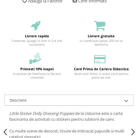
Adauga la Favorite
Cere informatii
Livrare rapida
Livrare gratuita
Comanda ajunge la tine in 2-4 zile
la comenzile peste 200 lei la
lucratoare
domiciliu
Primesti 10% inapoi
Card Prima de Cariera Didactica
in puncte de fidelitate la fiecare
Acum poti folosi si acest card pentru
comanda
plata pe site
Descriere
Little Sticker Dolly Dressing Puppies
de la Usborne este o carte
fascinanta de activitati cu stickers pentru iubitorii de caini.
Cu multe scene de decorat, tinute de imbracat papusile si multi
catelusi simpatici.