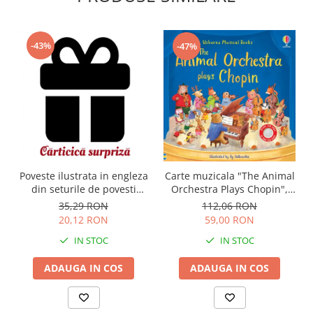
-43%
-47%
Carte muzicala "The Animal
Poveste ilustrata in engleza
Orchestra Plays Chopin",
din seturile de povesti
cartonata, Usborne
Usborne
112,06 RON
35,29 RON
59,00 RON
20,12 RON
IN STOC
IN STOC
ADAUGA IN COS
ADAUGA IN COS