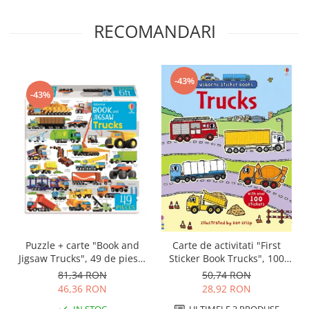
RECOMANDARI
-43%
-43%
Puzzle + carte "Book and
Carte de activitati "First
Jigsaw Trucks", 49 de piese,
Sticker Book Trucks", 100
Usborne
stickers, Usborne
81,34 RON
50,74 RON
46,36 RON
28,92 RON