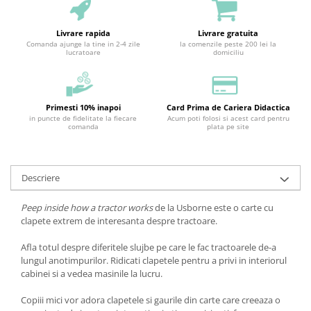
Livrare rapida
Livrare gratuita
Comanda ajunge la tine in 2-4 zile
la comenzile peste 200 lei la
lucratoare
domiciliu
Primesti 10% inapoi
Card Prima de Cariera Didactica
in puncte de fidelitate la fiecare
Acum poti folosi si acest card pentru
comanda
plata pe site
Descriere
Peep inside how a tractor works
de la Usborne este o carte cu
clapete extrem de interesanta despre tractoare.
Afla totul despre diferitele slujbe pe care le fac tractoarele de-a
lungul anotimpurilor. Ridicati clapetele pentru a privi in interiorul
cabinei si a vedea masinile la lucru.
Copiii mici vor adora clapetele si gaurile din carte care creeaza o