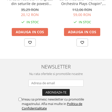
Orchestra Plays Chopin",
din seturile de povesti
cartonata, Usborne
Usborne
112,06 RON
35,29 RON
59,00 RON
20,12 RON
IN STOC
IN STOC
ADAUGA IN COS
ADAUGA IN COS
NEWSLETTER
Nu rata ofertele si promotiile noastre
Vreau sa primesc newsletter cu promotiile
magazinului. Afla mai multe in
Politica de
Confidentialitate