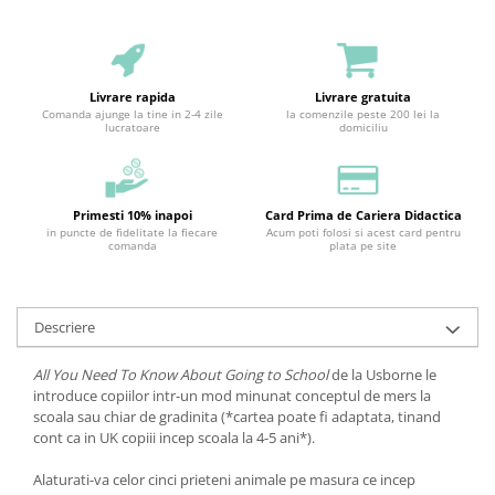
Livrare rapida
Livrare gratuita
Comanda ajunge la tine in 2-4 zile
la comenzile peste 200 lei la
lucratoare
domiciliu
Primesti 10% inapoi
Card Prima de Cariera Didactica
in puncte de fidelitate la fiecare
Acum poti folosi si acest card pentru
comanda
plata pe site
Descriere
All You Need To Know About Going to School
de la Usborne le
introduce copiilor intr-un mod minunat conceptul de mers la
scoala sau chiar de gradinita (*cartea poate fi adaptata, tinand
cont ca in UK copiii incep scoala la 4-5 ani*).
Alaturati-va celor cinci prieteni animale pe masura ce incep