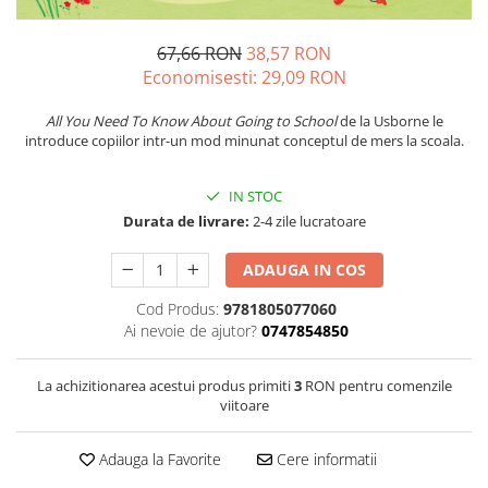
67,66 RON
38,57 RON
Economisesti:
29,09
RON
All You Need To Know About Going to School
de la Usborne le
introduce copiilor intr-un mod minunat conceptul de mers la scoala.
IN STOC
Durata de livrare:
2-4 zile lucratoare
ADAUGA IN COS
Cod Produs:
9781805077060
Ai nevoie de ajutor?
0747854850
La achizitionarea acestui produs primiti
3
RON pentru comenzile
viitoare
Adauga la Favorite
Cere informatii