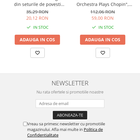
Orchestra Plays Chopin",
din seturile de povesti
cartonata, Usborne
Usborne
112,06 RON
35,29 RON
59,00 RON
20,12 RON
IN STOC
IN STOC
ADAUGA IN COS
ADAUGA IN COS
NEWSLETTER
Nu rata ofertele si promotiile noastre
Vreau sa primesc newsletter cu promotiile
magazinului. Afla mai multe in
Politica de
Confidentialitate