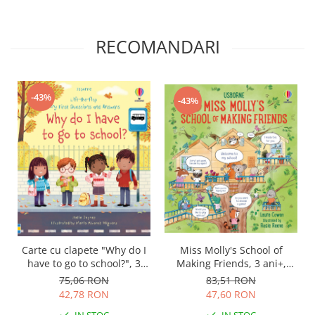
RECOMANDARI
-43%
-43%
Miss Molly's School of
Carte cu clapete "Why do I
Making Friends, 3 ani+,
have to go to school?", 3
Usborne
ani+, Usborne
83,51 RON
75,06 RON
47,60 RON
42,78 RON