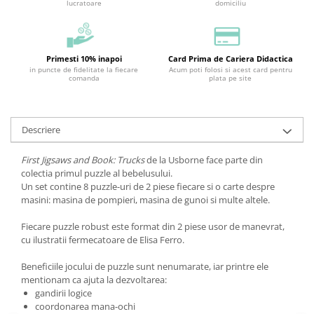
lucratoare
domiciliu
Primesti 10% inapoi
Card Prima de Cariera Didactica
in puncte de fidelitate la fiecare
Acum poti folosi si acest card pentru
comanda
plata pe site
Descriere
First Jigsaws and Book: Trucks
de la Usborne face parte din
colectia primul puzzle al bebelusului.
Un set contine 8 puzzle-uri de 2 piese fiecare si o carte despre
masini: masina de pompieri, masina de gunoi si multe altele.
Fiecare puzzle robust este format din 2 piese usor de manevrat,
cu ilustratii fermecatoare de Elisa Ferro.
Beneficiile jocului de puzzle sunt nenumarate, iar printre ele
mentionam ca ajuta la dezvoltarea:
gandirii logice
coordonarea mana-ochi