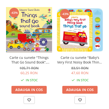
-43%
-43%
Carte cu sunete "Things
Carte cu sunete "Baby's
That Go Sound Book",
Very First Noisy Book Things
cartonata, Usborne
That Go", cartonata,
105,71 RON
83,51 RON
Usborne
60,25 RON
47,60 RON
IN STOC
IN STOC
ADAUGA IN COS
ADAUGA IN COS