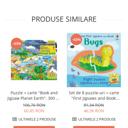
PRODUSE SIMILARE
-43%
-43%
Puzzle + carte "Book and
Set de 8 puzzle-uri + carte
Jigsaw Planet Earth", 300 de
"First Jigsaws and Book:
piese, Usborne
Bugs", 2 piese, Usborne
106,76 RON
81,34 RON
60,85 RON
46,36 RON
ULTIMELE 2 PRODUSE
ULTIMELE 2 PRODUSE