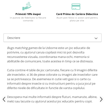
Primesti 10% inapoi
Card Prima de Cariera Didactica
in puncte de fidelitate la fiecare
Acum poti folosi si acest card pentru
comanda
plata pe site
Descriere
Bugs matching games
de la Usborne este un joc educativ de
potrivire, cu ajutorul caruia copilasii mici isi pot dezvolta
recunoasterea vizuala, coordonarea mana-ochi, memoria si
abilitatile de comunicare, toate acestea in timp ce se distreaza.
Cutia contine 4 table de joc cartonate, fiecare cu 9 imagini diferite
ale insectelor, si 36 de piese colorate cu imagini ale insectelor care
sa se potriveasca. De asemenea in cutie veti gasi si o carte cu
informatii despre insecte si cu instructiuni pentru a juca jocul pe
diferite nivele de dificultate in functie de varsta copilului.
Descopera mai multe informatii despre fluturi, mamarute, albine,
melci sau lacuste cu ajutorul acestui joc educativ pentru copii.