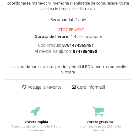
coordonarea mana-ochi, memoria si abilitatile de comunicare, toate
acestea in timp ce se distreaza.
Recomandat: 2 ani+
STOC EPUIZAT
Durata de livrare:
2-4 zile lucratoare
Cod Produs:
9781474969451
Ai nevoie de ajutor?
0747854850
La achizitionarea acestui produs primiti
8
RON pentru comenzile
viitoare
Adauga la Favorite
Cere informatii
Livrare rapida
Livrare gratuita
Comanda ajunge la tine in 2-4 zile
la comenzile peste 200 lei la
lucratoare
domiciliu