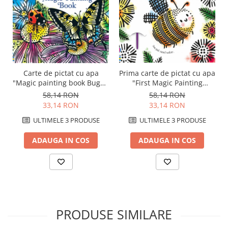
Carte de pictat cu apa
Prima carte de pictat cu apa
"Magic painting book Bugs",
"First Magic Painting
Usborne
Garden", Usborne
58,14 RON
58,14 RON
33,14 RON
33,14 RON
ULTIMELE 3 PRODUSE
ULTIMELE 3 PRODUSE
ADAUGA IN COS
ADAUGA IN COS
PRODUSE SIMILARE