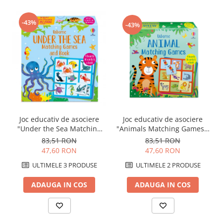
-43%
-43%
Joc educativ de asociere
Joc educativ de asociere
"Animals Matching Games",
"Under the Sea Matching
Usborne
Games", Usborne
83,51 RON
83,51 RON
47,60 RON
47,60 RON
ULTIMELE 2 PRODUSE
ULTIMELE 3 PRODUSE
ADAUGA IN COS
ADAUGA IN COS