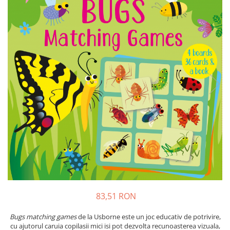
Insecte
Biblia pentru copii
Cuvinte incrucisate
Istorie
Carti cu magneti
Retete de prajituri (baking books)
Mijloace de transport
Carti fold-out
Numere, litere, forme, culori
Carti slot-together
Pasari
Dictionare
Paște
Enciclopedii
Poppy si Sam
Ghid ingrijire animale
Printese, zane si papusi
Programare
Religios
Scoala
Spatiu
Supereroi
Unicorni
83,51 RON
Vacanta de vara
Bugs matching games
de la Usborne este un joc educativ de potrivire,
Vietuitoare marine, mari, oceane
cu ajutorul caruia copilasii mici isi pot dezvolta recunoasterea vizuala,