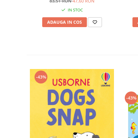
83,51 RON
47,60 RON
IN STOC
ADAUGA IN COS
-43%
-43%