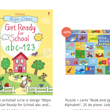
-43%
Puzzle + carte "Book and J
 activitati scrie si sterge "Wipe-
Alphabet", 25 de piese, Us
 Get Ready for School abc and
23", reutilizabila, Usborne