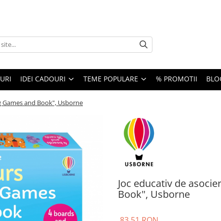
URI
IDEI CADOURI
TEME POPULARE
% PROMOTII
BLO
ng Games and Book", Usborne
Joc educativ de asoci
Book", Usborne
83,51 RON