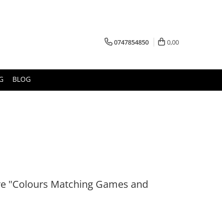
0747854850
0,00
G
BLOG
ere "Colours Matching Games and