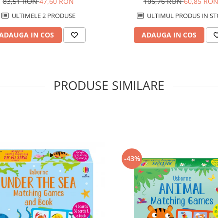
106,76 RON
60,85 RO
83,51 RON
47,60 RON
ULTIMUL PRODUS IN ST
ULTIMELE 2 PRODUSE
ADAUGA IN COS
ADAUGA IN COS
PRODUSE SIMILARE
-43%