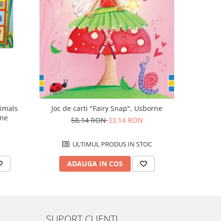
-43%
nimals
Joc de ca
Joc de carti "Fairy Snap", Usborne
rne
5
58,14 RON
33,14 RON
U
ULTIMUL PRODUS IN STOC
AD
ADAUGA IN COS
SUPORT CLIENTI