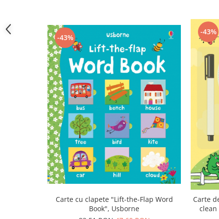
-43%
-43%
Carte cu clapete "Lift-the-Flap Word
Carte de
Book", Usborne
clean
1