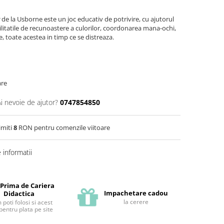
k
de la Usborne este un joc educativ de potrivire, cu ajutorul
abilitatile de recunoastere a culorilor, coordonarea mana-ochi,
, toate acestea in timp ce se distreaza.
are
Ai nevoie de ajutor?
0747854850
imiti
8
RON pentru comenzile viitoare
informatii
 Prima de Cariera
Impachetare cadou
Didactica
la cerere
poti folosi si acest
pentru plata pe site