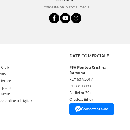
Urmareste-ne in social media
DATE COMERCIALE
 Club
PFA Pentea Cristina
Ramona
ar?
F5/1637/2017
livrare
RO38103089
 plata
Facliei nr 79b
 retur
Oradea, Bihor
a online a litigiilor
Contacteaza-ne