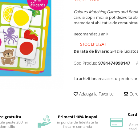
Colours Matching Games and Boo
caruia copiii mici isi pot dezvolta 
memoria si abilitatile de comunicare
Recomandat 3 ani+
STOC EPUIZAT
Durata de livrare:
2-4 zile lucrato
Cod Produs:
9781474998147
La achizitionarea acestui produs pr
Adauga la Favorite
Cere 
Card
re gratuita
Primesti 10% inapoi
ile peste 200 lei
in puncte de fidelitate la
Acum 
 domiciliu
fiecare comanda
card 