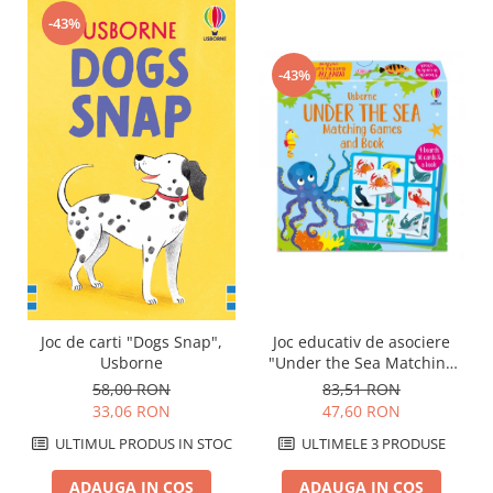
-43%
-43%
Joc de carti "Dogs Snap",
Joc educativ de asociere
Usborne
"Under the Sea Matching
Games", Usborne
58,00 RON
83,51 RON
33,06 RON
47,60 RON
ULTIMUL PRODUS IN STOC
ULTIMELE 3 PRODUSE
ADAUGA IN COS
ADAUGA IN COS