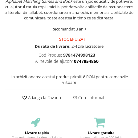
Alphabet Matching Games and Book
este un joc educativ de potrivire,
cu ajutorul caruia copiii mici isi pot dezvolta abilitatile de recunoastere
a literelor din alfabet, coordonarea mana-ochi, memoria si abilitatile de
comunicare, toate acestea in timp ce se distreaza.
Recomandat 3 ani+
STOC EPUIZAT
Durata de livrare:
2-4 zile lucratoare
Cod Produs:
9781474998123
Ai nevoie de ajutor?
0747854850
La achizitionarea acestui produs primiti
8
RON pentru comenzile
viitoare
Adauga la Favorite
Cere informatii
Livrare rapida
Livrare gratuita
Comanda ajunge la tine in 2-4 zile
la comenzile peste 200 lei la