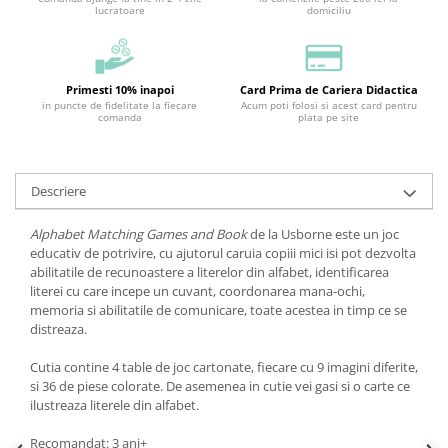
lucratoare
domiciliu
Primesti 10% inapoi
Card Prima de Cariera Didactica
in puncte de fidelitate la fiecare
Acum poti folosi si acest card pentru
comanda
plata pe site
Descriere
Alphabet Matching Games and Book
de la Usborne este un joc
educativ de potrivire, cu ajutorul caruia copiii mici isi pot dezvolta
abilitatile de recunoastere a literelor din alfabet, identificarea
literei cu care incepe un cuvant, coordonarea mana-ochi,
memoria si abilitatile de comunicare, toate acestea in timp ce se
distreaza.
Cutia contine 4 table de joc cartonate, fiecare cu 9 imagini diferite,
si 36 de piese colorate. De asemenea in cutie vei gasi si o carte ce
ilustreaza literele din alfabet.
Recomandat: 3 ani+