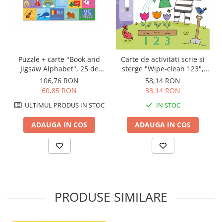
Puzzle + carte "Book and
Carte de activitati scrie si
Jigsaw Alphabet", 25 de
sterge "Wipe-clean 123",
piese, Usborne
reutilizabila, Usborne
106,76 RON
58,14 RON
60,85 RON
33,14 RON
ULTIMUL PRODUS IN STOC
IN STOC
ADAUGA IN COS
ADAUGA IN COS
PRODUSE SIMILARE