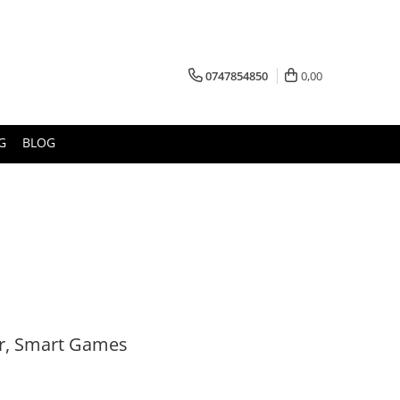
0747854850
0,00
G
BLOG
 Jr, Smart Games