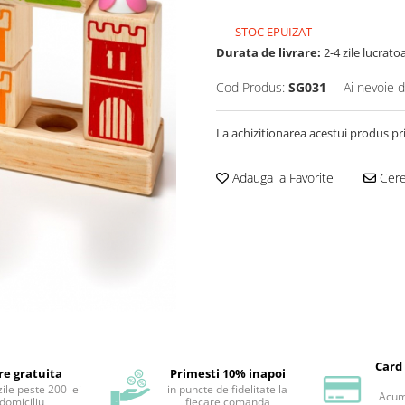
STOC EPUIZAT
Durata de livrare:
2-4 zile lucrato
Cod Produs:
SG031
Ai nevoie d
La achizitionarea acestui produs pr
Adauga la Favorite
Cere 
Card
re gratuita
Primesti 10% inapoi
ile peste 200 lei
in puncte de fidelitate la
Acum 
 domiciliu
fiecare comanda