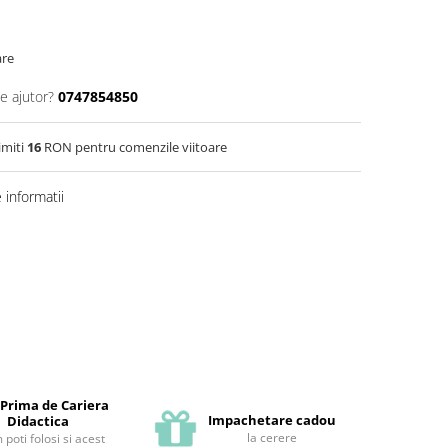
are
e ajutor?
0747854850
imiti
16
RON pentru comenzile viitoare
informatii
 Prima de Cariera
Impachetare cadou
Didactica
la cerere
poti folosi si acest