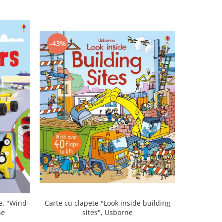
-43%
-43%
e, "Wind-
Carte cu clapete "Look inside building
Joc de 
ne
sites", Usborne
5