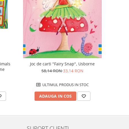
-43%
nimals
Joc de ca
Joc de carti "Fairy Snap", Usborne
rne
5
58,14 RON
33,14 RON
U
ULTIMUL PRODUS IN STOC
AD
ADAUGA IN COS
SUPORT CLIENTI