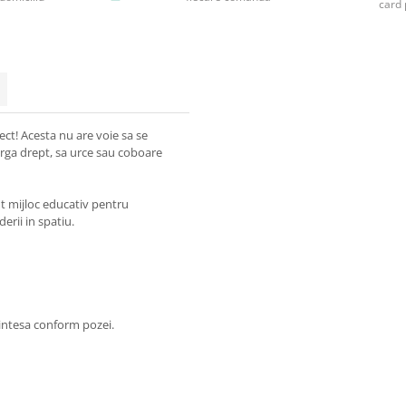
card 
ect! Acesta nu are voie sa se
earga drept, sa urce sau coboare
nt mijloc educativ pentru
derii in spatiu.
rintesa conform pozei.