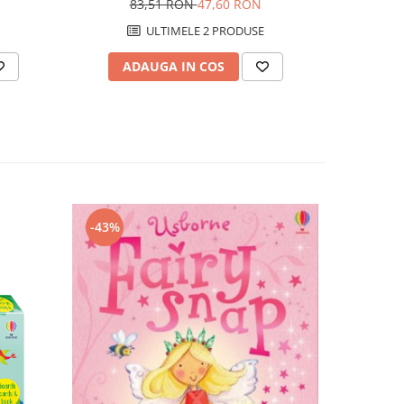
N
83,51 RON
47,60 RON
ULTIMELE 2 PRODUSE
ADAUGA IN COS
AD
-43%