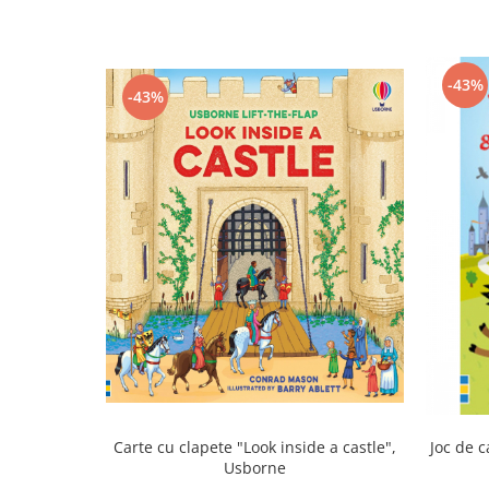
-43%
-43%
Carte cu clapete "Look inside a castle",
Joc de c
Usborne