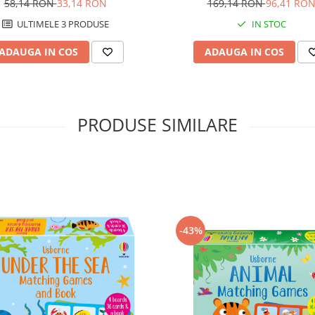
58,14 RON
33,14 RON
169,14 RON
96,41 RO
ULTIMELE 3 PRODUSE
IN STOC
ADAUGA IN COS
ADAUGA IN COS
PRODUSE SIMILARE
-43%