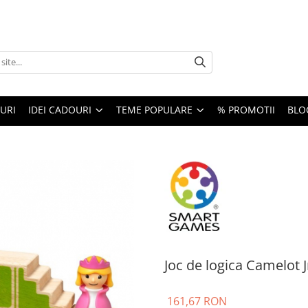
URI
IDEI CADOURI
TEME POPULARE
% PROMOTII
BLO
Joc de logica Camelot
161,67 RON