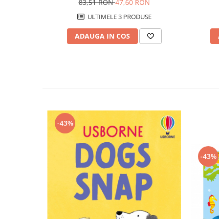
83,51 RON
47,60 RON
ULTIMELE 3 PRODUSE
ADAUGA IN COS
-43%
-43%