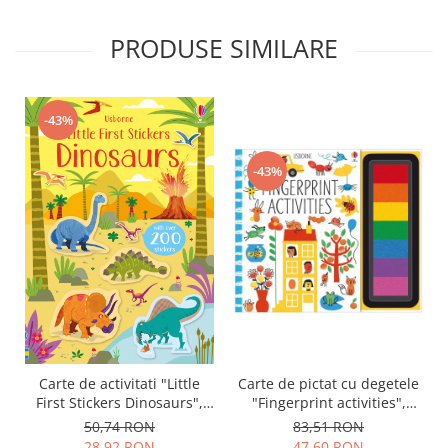
PRODUSE SIMILARE
-43%
-43%
Carte de activitati "Little
Carte de pictat cu degetele
First Stickers Dinosaurs",
"Fingerprint activities",
format mic, 200 stickers,
Usborne
50,74 RON
83,51 RON
Usborne
28,92 RON
47,60 RON