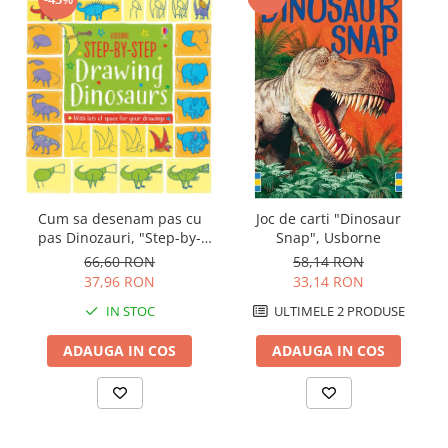
Cum sa desenam pas cu
Joc de carti "Dinosaur
pas Dinozauri, "Step-by-
Snap", Usborne
step drawing Dinosaurs",
66,60 RON
58,14 RON
Usborne
37,96 RON
33,14 RON
IN STOC
ULTIMELE 2 PRODUSE
ADAUGA IN COS
ADAUGA IN COS