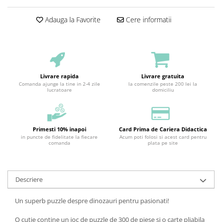
Adauga la Favorite
Cere informatii
Livrare rapida
Livrare gratuita
Comanda ajunge la tine in 2-4 zile
la comenzile peste 200 lei la
lucratoare
domiciliu
Primesti 10% inapoi
Card Prima de Cariera Didactica
in puncte de fidelitate la fiecare
Acum poti folosi si acest card pentru
comanda
plata pe site
Descriere
Un superb puzzle despre dinozauri pentru pasionati!
O cutie contine un joc de puzzle de 300 de piese si o carte pliabila