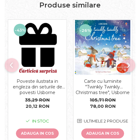
Produse similare
-43%
-26%
Poveste ilustrata in
Carte cu luminite
engleza din seturile de
"Twinkly Twinkly
povesti Usborne
Christmas tree", Usborne
35,29 RON
105,71 RON
20,12 RON
78,00 RON
IN STOC
ULTIMELE 2 PRODUSE
ADAUGA IN COS
ADAUGA IN COS