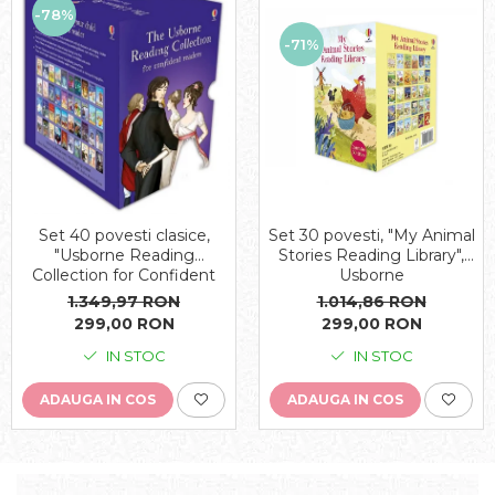
-78%
-71%
Set 30 povesti, "My Animal
Set 40 povesti clasice,
Stories Reading Library",
"Usborne Reading
Usborne
Collection for Confident
Readers", Usborne
1.014,86 RON
1.349,97 RON
299,00 RON
299,00 RON
IN STOC
IN STOC
ADAUGA IN COS
ADAUGA IN COS