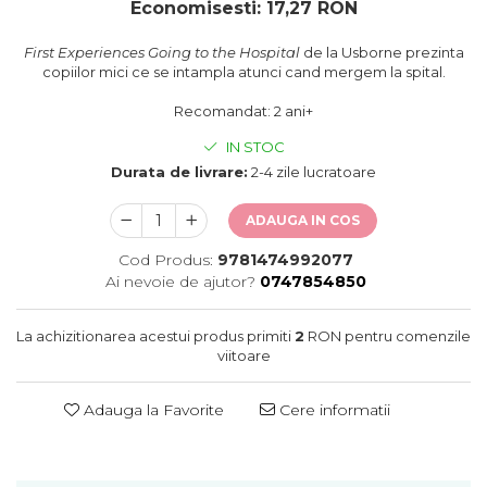
oceane
Economisesti:
17,27
RON
First Experiences Going to the Hospital
de la Usborne prezinta
copiilor mici ce se intampla atunci cand mergem la spital.
Recomandat: 2 ani+
IN STOC
Durata de livrare:
2-4 zile lucratoare
ADAUGA IN COS
Cod Produs:
9781474992077
Ai nevoie de ajutor?
0747854850
La achizitionarea acestui produs primiti
2
RON pentru comenzile
viitoare
Adauga la Favorite
Cere informatii