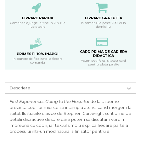
LIVRARE RAPIDA
LIVRARE GRATUITA
Comanda ajunge la tine in 2-4 zile
la comenzile peste 200 lei la
lucratoare
domiciliu
CARD PRIMA DE CARIERA
PRIMESTI 10% INAPOI
DIDACTICA
in puncte de fidelitate la fiecare
Acum poti folosi si acest card
comanda
pentru plata pe site
Descriere
First Experiences Going to the Hospital
de la Usborne
prezinta copiilor mici ce se intampla atunci cand mergem la
spital. Ilustratiile clasice de Stephen Cartwright sunt pline de
detalii distractive despre care putem sa discutam vorbim
impreuna cu copiii, iar textul simplu explica fiecare parte a
procesului intr-un mod natural si linistitor pentru ei.