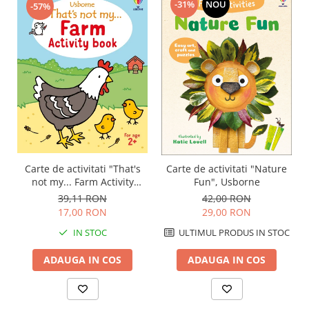
-31%
NOU
-57%
Carte de activitati "That's
Carte de activitati "Nature
not my... Farm Activity
Fun", Usborne
Book", 2 ani+, Usborne
39,11 RON
42,00 RON
17,00 RON
29,00 RON
IN STOC
ULTIMUL PRODUS IN STOC
ADAUGA IN COS
ADAUGA IN COS