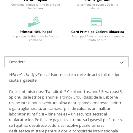
Comanda ajunge la tine in 2-4 zile
la comenzile peste 200 lei la
lucratoare
domiciliu
Primesti 10% inapoi
Card Prima de Cariera Didactica
in puncte de fidelitate la fiecare
Acum poti folosi si acest card pentru
comanda
plata pe site
Descriere
Where's the Spy?
de la Usborne este o carte de activitati de tipul
cauta si gaseste.
Cine sunt misteriosii Twindicate? Ce planuri ascund? Si va reusi Si
Spionul sa le strice planurile la timp? Eroul clasic de la Usborne
revine intr-o noua aventura plina de suspans! Urmareste-l printr-
o gara aglomerata, un carnaval plin de culoare, un mall, un
laborator stiintific si – bineinteles – un ascunzis secret al
raufacatorilor. Pe fiecare pagina, va trebui sa-l gasesti pe Si, dar si
sa-l ajuti sa descifreze coduri, sa rezolve puzzle-uri si sa
desluseasca mistere pentru a opri o conspiratie internationala.