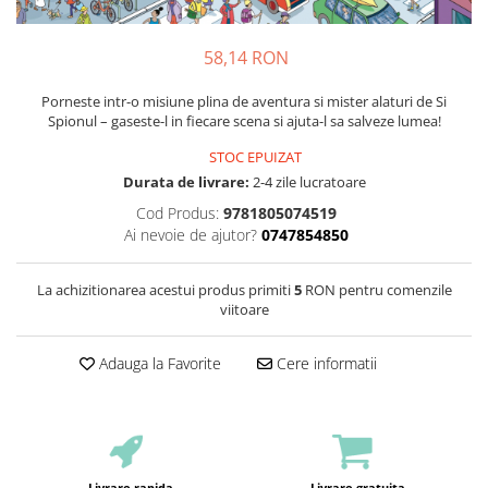
58,14 RON
Porneste intr-o misiune plina de aventura si mister alaturi de Si
Spionul – gaseste-l in fiecare scena si ajuta-l sa salveze lumea!
STOC EPUIZAT
Durata de livrare:
2-4 zile lucratoare
Cod Produs:
9781805074519
Ai nevoie de ajutor?
0747854850
La achizitionarea acestui produs primiti
5
RON pentru comenzile
viitoare
Adauga la Favorite
Cere informatii
Livrare rapida
Livrare gratuita