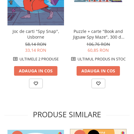
Joc de carti "Spy Snap",
Puzzle + carte "Book and
Usborne
Jigsaw Spy Maze", 300 de
piese, Usborne
58,14 RON
106,76 RON
33,14 RON
60,85 RON
ULTIMELE 2 PRODUSE
ULTIMUL PRODUS IN STOC
ADAUGA IN COS
ADAUGA IN COS
PRODUSE SIMILARE