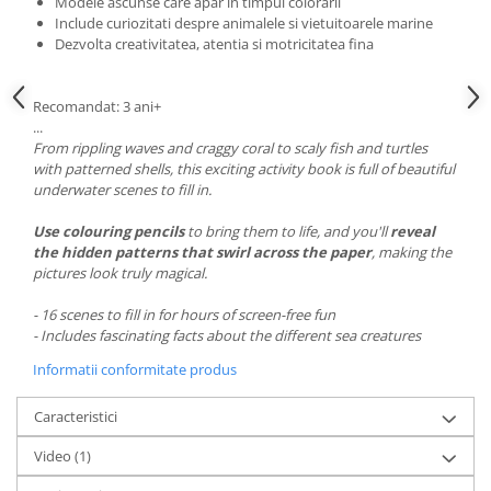
Modele ascunse care apar in timpul colorarii
Include curiozitati despre animalele si vietuitoarele marine
Dezvolta creativitatea, atentia si motricitatea fina
Recomandat: 3 ani+
...
From rippling waves and craggy coral to scaly fish and turtles
with patterned shells, this exciting activity book is full of beautiful
underwater scenes to fill in.
Use colouring pencils
to bring them to life, and you'll
reveal
the hidden patterns that swirl across the paper
, making the
pictures look truly magical.
- 16 scenes to fill in for hours of screen-free fun
- Includes fascinating facts about the different sea creatures
Informatii conformitate produs
Caracteristici
Video
(1)