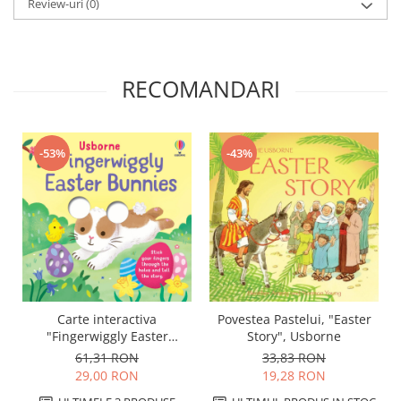
Review-uri
(0)
RECOMANDARI
-53%
-43%
Carte interactiva
Povestea Pastelui, "Easter
"Fingerwiggly Easter
Story", Usborne
Bunnies", marioneta deget,
61,31 RON
33,83 RON
cartonata, Usborne
29,00 RON
19,28 RON