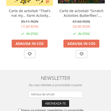
Carte de activitati "Scratch
Carte de activitati "That's
Activities Butterflies",
not my... Farm Activity
razuibil, 6 ani+, Usborne
Book", 2 ani+, Usborne
67,66 RON
39,11 RON
33,00 RON
17,00 RON
IN STOC
IN STOC
ADAUGA IN COS
ADAUGA IN COS
NEWSLETTER
Nu rata ofertele si promotiile noastre
Vreau sa primesc newsletter cu promotiile