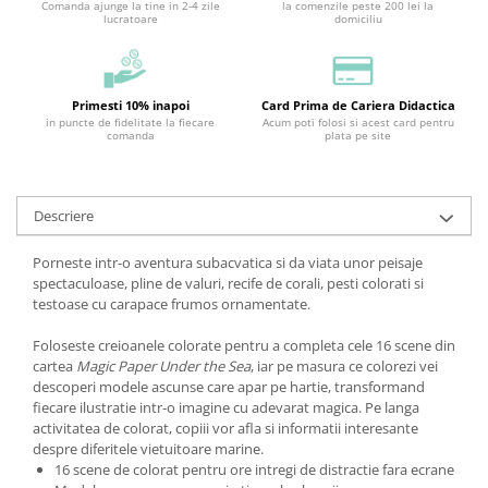
Comanda ajunge la tine in 2-4 zile
la comenzile peste 200 lei la
lucratoare
domiciliu
Primesti 10% inapoi
Card Prima de Cariera Didactica
in puncte de fidelitate la fiecare
Acum poti folosi si acest card pentru
comanda
plata pe site
Descriere
Porneste intr-o aventura subacvatica si da viata unor peisaje
spectaculoase, pline de valuri, recife de corali, pesti colorati si
testoase cu carapace frumos ornamentate.
Foloseste creioanele colorate pentru a completa cele 16 scene din
cartea
Magic Paper Under the Sea
, iar pe masura ce colorezi vei
descoperi modele ascunse care apar pe hartie, transformand
fiecare ilustratie intr-o imagine cu adevarat magica. Pe langa
activitatea de colorat, copiii vor afla si informatii interesante
despre diferitele vietuitoare marine.
16 scene de colorat pentru ore intregi de distractie fara ecrane