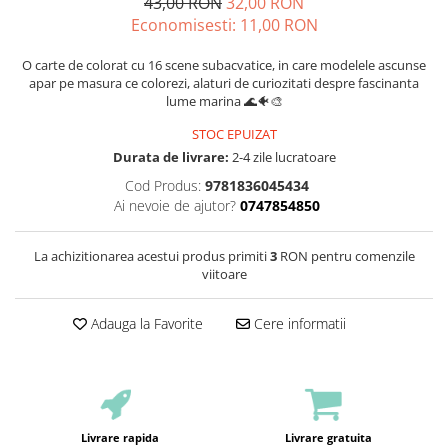
43,00 RON
32,00 RON
Economisesti:
11,00
RON
O carte de colorat cu 16 scene subacvatice, in care modelele ascunse
apar pe masura ce colorezi, alaturi de curiozitati despre fascinanta
lume marina 🌊🐠🎨
STOC EPUIZAT
Durata de livrare:
2-4 zile lucratoare
Cod Produs:
9781836045434
Ai nevoie de ajutor?
0747854850
La achizitionarea acestui produs primiti
3
RON pentru comenzile
viitoare
Adauga la Favorite
Cere informatii
Livrare rapida
Livrare gratuita