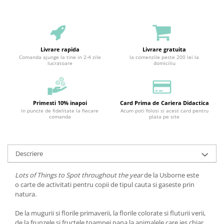
Livrare rapida
Livrare gratuita
Comanda ajunge la tine in 2-4 zile
la comenzile peste 200 lei la
lucratoare
domiciliu
Primesti 10% inapoi
Card Prima de Cariera Didactica
in puncte de fidelitate la fiecare
Acum poti folosi si acest card pentru
comanda
plata pe site
Descriere
Lots of Things to Spot throughout the year
de la Usborne este
o carte de activitati pentru copii de tipul cauta si gaseste prin
natura.
De la mugurii si florile primaverii, la florile colorate si fluturii verii,
de la frunzele si fructele toamnei pana la animalele care ies chiar