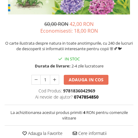
60,00 RON
42,00 RON
Economisesti:
18,00
RON
O carte ilustrata despre natura in toate anotimpurile, cu 240 de lucruri
de descoperit si informatii interesante pentru copii 🌸🍂🐦
IN STOC
Durata de livrare:
2-4 zile lucratoare
ADAUGA IN COS
Cod Produs:
9781836042969
Ai nevoie de ajutor?
0747854850
La achizitionarea acestui produs primiti
4
RON pentru comenzile
viitoare
Adauga la Favorite
Cere informatii