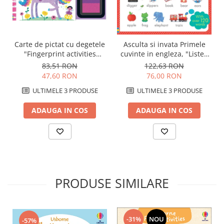
Carte de pictat cu degetele
Asculta si invata Primele
"Fingerprint activities
cuvinte in engleza, "Listen
Unicorns and Fairies",
and Learn First English
83,51 RON
122,63 RON
Usborne
Words", Usborne
47,60 RON
76,00 RON
ULTIMELE 3 PRODUSE
ULTIMELE 3 PRODUSE
ADAUGA IN COS
ADAUGA IN COS
PRODUSE SIMILARE
-31%
NOU
-57%