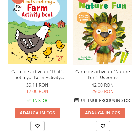
Carte de activitati "That's
Carte de activitati "Nature
not my... Farm Activity
Fun", Usborne
Book", 2 ani+, Usborne
39,11 RON
42,00 RON
17,00 RON
29,00 RON
IN STOC
ULTIMUL PRODUS IN STOC
ADAUGA IN COS
ADAUGA IN COS