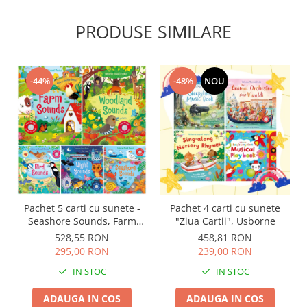
PRODUSE SIMILARE
-44%
-48%
NOU
Pachet 5 carti cu sunete -
Pachet 4 carti cu sunete
Seashore Sounds, Farm
"Ziua Cartii", Usborne
Sounds, Woodland Sounds,
528,55 RON
458,81 RON
Bird Sounds, Night Sounds
295,00 RON
239,00 RON
IN STOC
IN STOC
ADAUGA IN COS
ADAUGA IN COS