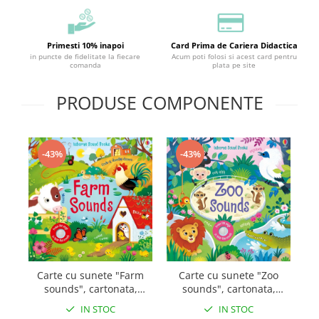
Primesti 10% inapoi
Card Prima de Cariera Didactica
in puncte de fidelitate la fiecare
Acum poti folosi si acest card pentru
comanda
plata pe site
PRODUSE COMPONENTE
-43%
-43%
Carte cu sunete "Farm
Carte cu sunete "Zoo
sounds", cartonata,
sounds", cartonata,
Usborne
Usborne
IN STOC
IN STOC