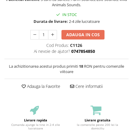
Animals Sounds.
IN STOC
Durata de livrare:
2-4 zile lucratoare
ADAUGA IN COS
Cod Produs:
C1126
Ai nevoie de ajutor?
0747854850
La achizitionarea acestui produs primiti
18
RON pentru comenzile
viitoare
Adauga la Favorite
Cere informatii
Livrare rapida
Livrare gratuita
Comanda ajunge la tine in 2-4 zile
la comenzile peste 200 lei la
lucratoare
domiciliu