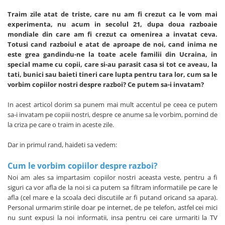
Traim zile atat de triste, care nu am fi crezut ca le vom mai
experimenta, nu acum in secolul 21, dupa doua razboaie
mondiale din care am fi crezut ca omenirea a invatat ceva.
Totusi cand razboiul e atat de aproape de noi, cand inima ne
este grea gandindu-ne la toate acele familii din Ucraina, in
special mame cu copii, care si-au parasit casa si tot ce aveau, la
tati, bunici sau baieti tineri care lupta pentru tara lor, cum sa le
vorbim copiilor nostri despre razboi? Ce putem sa-i invatam?
In acest articol dorim sa punem mai mult accentul pe ceea ce putem
sa-i invatam pe copiii nostri, despre ce anume sa le vorbim, pornind de
la criza pe care o traim in aceste zile.
Dar in primul rand, haideti sa vedem:
Cum le vorbim copiilor despre razboi?
Noi am ales sa impartasim copiilor nostri aceasta veste, pentru a fi
siguri ca vor afla de la noi si ca putem sa filtram informatiile pe care le
afla (cel mare e la scoala deci discutiile ar fi putand oricand sa apara).
Personal urmarim stirile doar pe internet, de pe telefon, astfel cei mici
nu sunt expusi la noi informatii, insa pentru cei care urmariti la TV