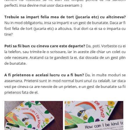
perfecti, insa devine mai usor daca exersam :)
Trebuie sa impart felia mea de tort (jucaria etc) cu altcineva?
Nu in mod obligatoriu, insa sa imparti e un gest de bunatate. Daca ar fi
fost felia de tort (jucaria etc) a altcuiva, ti-ai dori ca ei sa o imparta cu
tine?
Poti sa fii bun cu cineva care este departe?
Da, poti. Vorbeste cu ei
la telefon, sau trimite-le o scrisoare, iar in aceste zile chiar un colet cu
cele necesare. Aratand ca te gandesti la ei, dai dovada de un gest plin
de bunatate.
A fi prietenos e acelasi lucru cu a fi bun?
Da, in multe moduri se
aseamana. Prietenii sunt in mod normal buni unul cu celalalt. Iar daca
vezi pe cineva ca are nevoie de un prieten, e un gest de bunatate sa fii
prietenos fata de el.