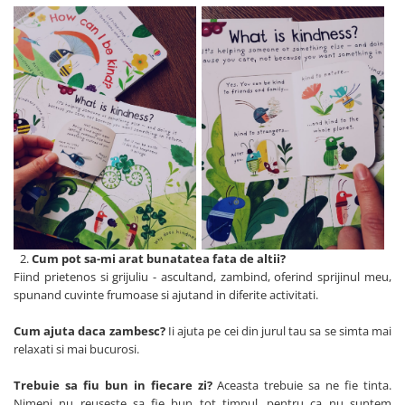
Cum pot sa-mi arat bunatatea fata de altii?
Fiind prietenos si grijuliu - ascultand, zambind, oferind sprijinul meu,
spunand cuvinte frumoase si ajutand in diferite activitati.
Cum ajuta daca zambesc?
Ii ajuta pe cei din jurul tau sa se simta mai
relaxati si mai bucurosi.
Trebuie sa fiu bun in fiecare zi?
Aceasta trebuie sa ne fie tinta.
Nimeni nu reuseste sa fie bun tot timpul, pentru ca nu suntem