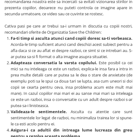
recomandarea noastra este sa incercati sa evitati vizionarea stirilor in
prezenta copiilor, deoarece nu puteti controla ce imagine apare in
secunda urmatoare, ce video sau ce cuvinte se rostesc.
Cativa pasi pe care ar trebui sa-i urmam in discutia cu copiii nostri,
recomandari oferite de Organizatia Save the Children:
Fa-ti timp si asculta atunci cand copiii doresc sa-ti vorbeasca.
Acorda-le timp suficient atunci cand deschizi acest subiect pentru a
afla daca si ce au aflat ei despre razboi, ce simt si ce intrebari au. S-
ar putea sa-si fi format o alta imagine asupra situatiei.
Adapteaza conversatia la varsta copilului.
Este posibil ca cei
mici sa nu inteleaga ce este un razboi, explica-le insa fara a intra in
prea multe detalii care ar putea sa le dea o stare de anxietate (de
exemplu poti sa le spui ca doua tari se lupta, asa cum uneori si doi
copii se cearta pentru ceva, insa problema acum este mult mai
mare). In cazul copiilor mai mari ei au sanse mai mari sa inteleaga
ce este un razboi, insa o conversatie cu un adult despre razboi s-ar
putea sa-i linisteasca.
Valideaza-le sentimentele.
Asculta cu atentie care sunt
sentimentele lor legat de razboi, nu minimaliza trairea lor si spune-
le ca esti acolo pentru ei.
Asigura-i ca adultii din intreaga lume lucreaza din greu
pentru a rezolva aceasta problema.