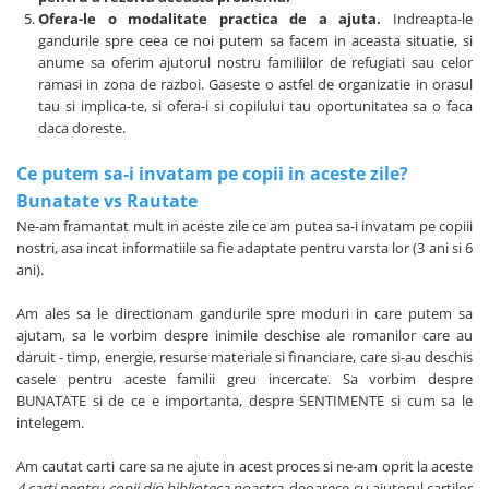
Ofera-le o modalitate practica de a ajuta.
Indreapta-le
gandurile spre ceea ce noi putem sa facem in aceasta situatie, si
anume sa oferim ajutorul nostru familiilor de refugiati sau celor
ramasi in zona de razboi. Gaseste o astfel de organizatie in orasul
tau si implica-te, si ofera-i si copilului tau oportunitatea sa o faca
daca doreste.
Ce putem sa-i invatam pe copii in aceste zile?
Bunatate vs Rautate
Ne-am framantat mult in aceste zile ce am putea sa-i invatam pe copiii
nostri, asa incat informatiile sa fie adaptate pentru varsta lor (3 ani si 6
ani).
Am ales sa le directionam gandurile spre moduri in care putem sa
ajutam, sa le vorbim despre inimile deschise ale romanilor care au
daruit - timp, energie, resurse materiale si financiare, care si-au deschis
casele pentru aceste familii greu incercate. Sa vorbim despre
BUNATATE si de ce e importanta, despre SENTIMENTE si cum sa le
intelegem.
Am cautat carti care sa ne ajute in acest proces si ne-am oprit la aceste
4 carti pentru copii din biblioteca noastra
, deoarece cu ajutorul cartilor