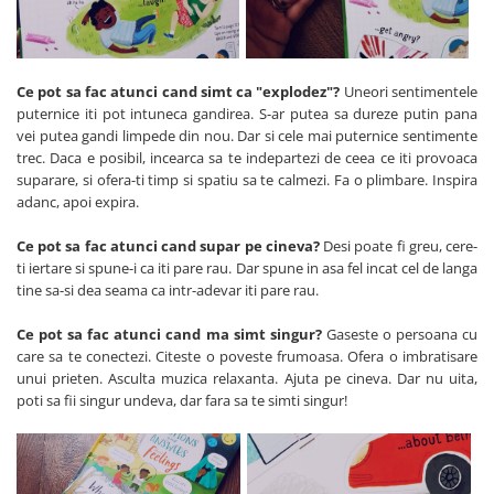
Ce pot sa fac atunci cand simt ca "explodez"?
Uneori sentimentele
puternice iti pot intuneca gandirea. S-ar putea sa dureze putin pana
vei putea gandi limpede din nou. Dar si cele mai puternice sentimente
trec. Daca e posibil, incearca sa te indepartezi de ceea ce iti provoaca
suparare, si ofera-ti timp si spatiu sa te calmezi. Fa o plimbare. Inspira
adanc, apoi expira.
Ce pot sa fac atunci cand supar pe cineva?
Desi poate fi greu, cere-
ti iertare si spune-i ca iti pare rau. Dar spune in asa fel incat cel de langa
tine sa-si dea seama ca intr-adevar iti pare rau.
Ce pot sa fac atunci cand ma simt singur?
Gaseste o persoana cu
care sa te conectezi. Citeste o poveste frumoasa. Ofera o imbratisare
unui prieten. Asculta muzica relaxanta. Ajuta pe cineva. Dar nu uita,
poti sa fii singur undeva, dar fara sa te simti singur!