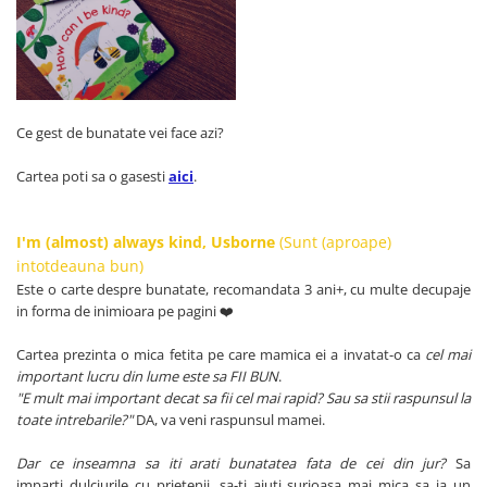
Ce gest de bunatate vei face azi?
Cartea poti sa o gasesti
aici
.
I'm (almost) always kind, Usborne
(Sunt (aproape)
intotdeauna bun)
Este o carte despre bunatate, recomandata 3 ani+, cu multe decupaje
in forma de inimioara pe pagini ❤️
Cartea prezinta o mica fetita pe care mamica ei a invatat-o ca
cel mai
important lucru din lume este sa FII BUN
.
"E mult mai important decat sa fii cel mai rapid? Sau sa stii raspunsul la
toate intrebarile?"
DA, va veni raspunsul mamei.
Dar ce inseamna sa iti arati bunatatea fata de cei din jur?
Sa
imparti dulciurile cu prietenii, sa-ti ajuti surioasa mai mica sa ia un