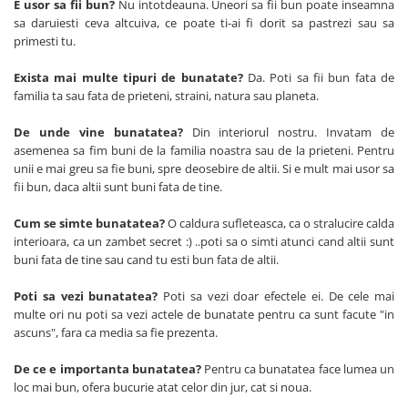
E usor sa fii bun?
Nu intotdeauna. Uneori sa fii bun poate inseamna
sa daruiesti ceva altcuiva, ce poate ti-ai fi dorit sa pastrezi sau sa
primesti tu.
Exista mai multe tipuri de bunatate?
Da. Poti sa fii bun fata de
familia ta sau fata de prieteni, straini, natura sau planeta.
De unde vine bunatatea?
Din interiorul nostru. Invatam de
asemenea sa fim buni de la familia noastra sau de la prieteni. Pentru
unii e mai greu sa fie buni, spre deosebire de altii. Si e mult mai usor sa
fii bun, daca altii sunt buni fata de tine.
Cum se simte bunatatea?
O caldura sufleteasca, ca o stralucire calda
interioara, ca un zambet secret :) ..poti sa o simti atunci cand altii sunt
buni fata de tine sau cand tu esti bun fata de altii.
Poti sa vezi bunatatea?
Poti sa vezi doar efectele ei. De cele mai
multe ori nu poti sa vezi actele de bunatate pentru ca sunt facute "in
ascuns", fara ca media sa fie prezenta.
De ce e importanta bunatatea?
Pentru ca bunatatea face lumea un
loc mai bun, ofera bucurie atat celor din jur, cat si noua.