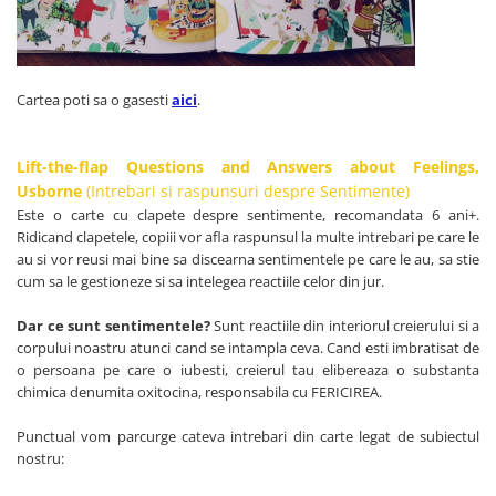
Cartea poti sa o gasesti
aici
.
Lift-the-flap Questions and Answers about Feelings,
Usborne
(Intrebari si raspunsuri despre Sentimente)
Este o carte cu clapete despre sentimente, recomandata 6 ani+.
Ridicand clapetele, copiii vor afla raspunsul la multe intrebari pe care le
au si vor reusi mai bine sa discearna sentimentele pe care le au, sa stie
cum sa le gestioneze si sa intelegea reactiile celor din jur.
Dar ce sunt sentimentele?
Sunt reactiile din interiorul creierului si a
corpului noastru atunci cand se intampla ceva. Cand esti imbratisat de
o persoana pe care o iubesti, creierul tau elibereaza o substanta
chimica denumita oxitocina, responsabila cu FERICIREA.
Punctual vom parcurge cateva intrebari din carte legat de subiectul
nostru: