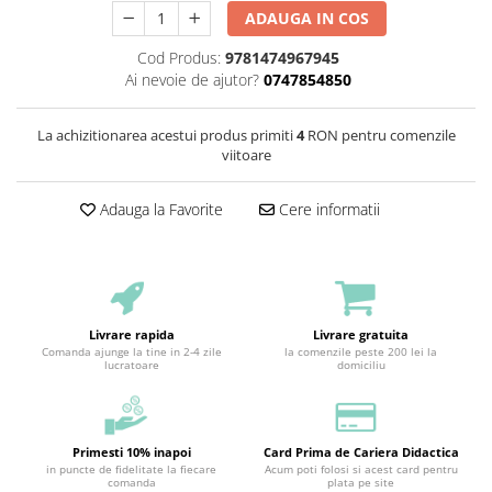
ADAUGA IN COS
Cod Produs:
9781474967945
Ai nevoie de ajutor?
0747854850
La achizitionarea acestui produs primiti
4
RON pentru comenzile
viitoare
Adauga la Favorite
Cere informatii
Livrare rapida
Livrare gratuita
Comanda ajunge la tine in 2-4 zile
la comenzile peste 200 lei la
lucratoare
domiciliu
Primesti 10% inapoi
Card Prima de Cariera Didactica
in puncte de fidelitate la fiecare
Acum poti folosi si acest card pentru
comanda
plata pe site