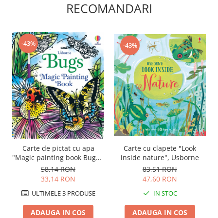
RECOMANDARI
-43%
-43%
Carte de pictat cu apa
Carte cu clapete "Look
"Magic painting book Bugs",
inside nature", Usborne
Usborne
58,14 RON
83,51 RON
33,14 RON
47,60 RON
ULTIMELE 3 PRODUSE
IN STOC
ADAUGA IN COS
ADAUGA IN COS