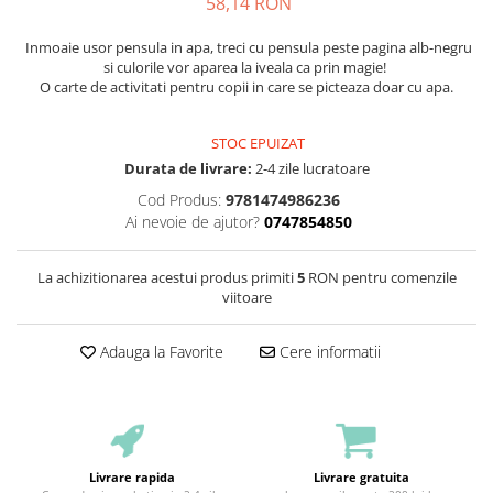
58,14 RON
Inmoaie usor pensula in apa, treci cu pensula peste pagina alb-negru
si culorile vor aparea la iveala ca prin magie!
O carte de activitati pentru copii in care se picteaza doar cu apa.
STOC EPUIZAT
Durata de livrare:
2-4 zile lucratoare
Cod Produs:
9781474986236
Ai nevoie de ajutor?
0747854850
La achizitionarea acestui produs primiti
5
RON pentru comenzile
viitoare
Adauga la Favorite
Cere informatii
Livrare rapida
Livrare gratuita