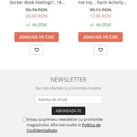
not my... Farm Activity
Sticker Book Feelings", 180
Book", 2 ani+, Usborne
stickers, Usborne
39,11 RON
50,74 RON
17,00 RON
26,00 RON
IN STOC
IN STOC
ADAUGA IN COS
ADAUGA IN COS
NEWSLETTER
Nu rata ofertele si promotiile noastre
Vreau sa primesc newsletter cu promotiile
magazinului. Afla mai multe in
Politica de
Confidentialitate