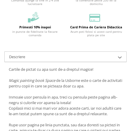
Comanda ajunge la tine in 2-4 zile
la comenzile peste 200 lei la
lucratoare
domiciliu
Primesti 10% inapoi
Card Prima de Cariera Didactica
in puncte de fidelitate la fiecare
Acum poti folosi si acest card pentru
comanda
plata pe site
Descriere
Cartile de pictat cu apa sunt de-a dreptul magice!
Magic painting book Space
de la Usborne este o carte de activitati
pentru copii in care se picteaza doar cu apa.
Inmoaie usor pensula in apa, treci cu pensula peste pagina alb-
negru si culorile vor aparea la iveala!
Copilasii mici si mai mari vor adora aceste carti, iar noi adultii care
le-am testat putem spune ca sunt de-a dreptul relaxante.
Rupe usor pagina pe linia punctata, sau daca doresti sa pictezi in
carte, asigura-te doar ca dupa pagina pe care o pictezi pui partea