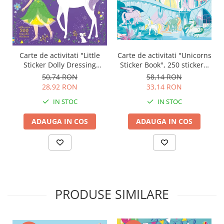
Carte de activitati "Little
Carte de activitati "Unicorns
Sticker Dolly Dressing
Sticker Book", 250 stickers,
Unicorns", format A5,
Usborne
50,74 RON
58,14 RON
Usborne
28,92 RON
33,14 RON
IN STOC
IN STOC
ADAUGA IN COS
ADAUGA IN COS
PRODUSE SIMILARE