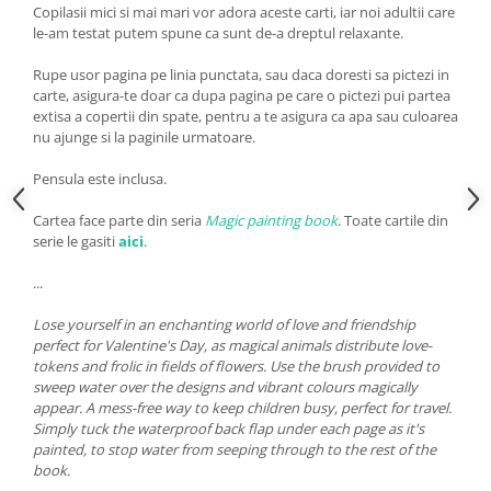
Copilasii mici si mai mari vor adora aceste carti, iar noi adultii care
le-am testat putem spune ca sunt de-a dreptul relaxante.
Rupe usor pagina pe linia punctata, sau daca doresti sa pictezi in
carte, asigura-te doar ca dupa pagina pe care o pictezi pui partea
extisa a copertii din spate, pentru a te asigura ca apa sau culoarea
nu ajunge si la paginile urmatoare.
Pensula este inclusa.
Cartea face parte din seria
Magic painting book
. Toate cartile din
serie le gasiti
aici
.
...
Lose yourself in an enchanting world of love and friendship
perfect for Valentine's Day, as magical animals distribute love-
tokens and frolic in fields of flowers. Use the brush provided to
sweep water over the designs and vibrant colours magically
appear. A mess-free way to keep children busy, perfect for travel.
Simply tuck the waterproof back flap under each page as it's
painted, to stop water from seeping through to the rest of the
book.