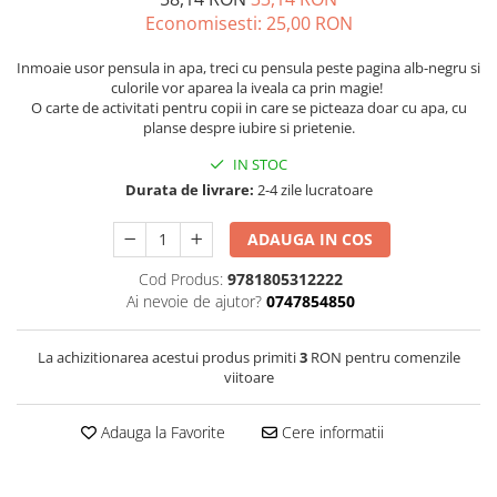
Economisesti:
25,00
RON
Inmoaie usor pensula in apa, treci cu pensula peste pagina alb-negru si
culorile vor aparea la iveala ca prin magie!
O carte de activitati pentru copii in care se picteaza doar cu apa, cu
planse despre iubire si prietenie.
IN STOC
Durata de livrare:
2-4 zile lucratoare
ADAUGA IN COS
Cod Produs:
9781805312222
Ai nevoie de ajutor?
0747854850
La achizitionarea acestui produs primiti
3
RON pentru comenzile
viitoare
Adauga la Favorite
Cere informatii