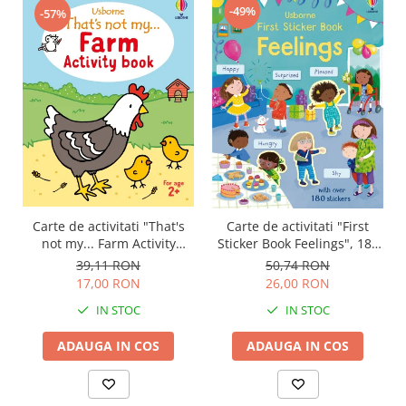
-49%
-57%
Carte de activitati "That's
Carte de activitati "First
not my... Farm Activity
Sticker Book Feelings", 180
Book", 2 ani+, Usborne
stickers, Usborne
39,11 RON
50,74 RON
17,00 RON
26,00 RON
IN STOC
IN STOC
ADAUGA IN COS
ADAUGA IN COS