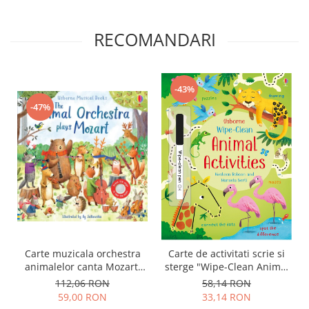
RECOMANDARI
-43%
-47%
Carte muzicala orchestra
Carte de activitati scrie si
animalelor canta Mozart,
sterge "Wipe-Clean Animal
"The Animal Orchestra
Activities", reutilizabila,
112,06 RON
58,14 RON
Plays Mozart", cartonata,
Usborne
59,00 RON
33,14 RON
Usborne