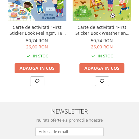
Carte de activitati "First
Carte de activitati "First
Sticker Book Feelings", 180
Sticker Book Weather and
stickers, Usborne
Seasons", 180 stickers,
50,74 RON
50,74 RON
Usborne
26,00 RON
26,00 RON
IN STOC
IN STOC
ADAUGA IN COS
ADAUGA IN COS
NEWSLETTER
Nu rata ofertele si promotiile noastre