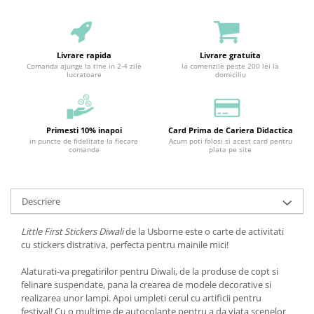
Livrare rapida
Livrare gratuita
Comanda ajunge la tine in 2-4 zile
la comenzile peste 200 lei la
lucratoare
domiciliu
Primesti 10% inapoi
Card Prima de Cariera Didactica
in puncte de fidelitate la fiecare
Acum poti folosi si acest card pentru
comanda
plata pe site
Descriere
Little First Stickers Diwali
de la Usborne este o carte de activitati
cu stickers distrativa, perfecta pentru mainile mici!
Alaturati-va pregatirilor pentru Diwali, de la produse de copt si
felinare suspendate, pana la crearea de modele decorative si
realizarea unor lampi. Apoi umpleti cerul cu artificii pentru
festival! Cu o multime de autocolante pentru a da viata scenelor