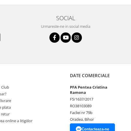
SOCIAL
Urmareste-ne in social media
DATE COMERCIALE
 Club
PFA Pentea Cristina
Ramona
ar?
F5/1637/2017
livrare
RO38103089
 plata
Facliei nr 79b
 retur
Oradea, Bihor
a online a litigiilor
Contacteaza-ne