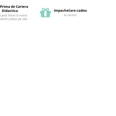
 Prima de Cariera
Impachetare cadou
Didactica
la cerere
poti folosi si acest
pentru plata pe site