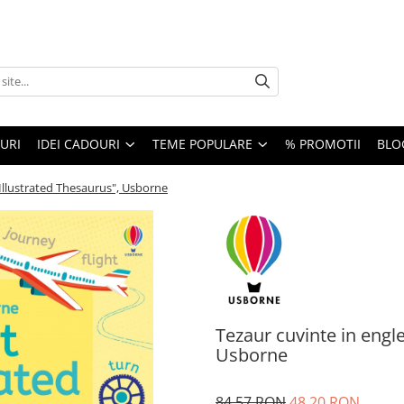
URI
IDEI CADOURI
TEME POPULARE
% PROMOTII
BLO
 Illustrated Thesaurus", Usborne
Tezaur cuvinte in engle
Usborne
84,57 RON
48,20 RON