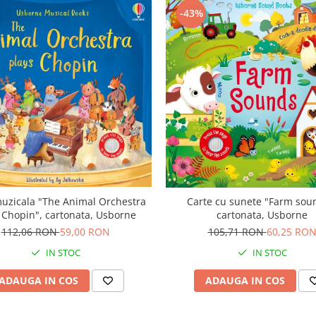
-43%
uzicala "The Animal Orchestra
Carte cu sunete "Farm sou
 Chopin", cartonata, Usborne
cartonata, Usborne
112,06 RON
59,00 RON
105,71 RON
60,25 RO
IN STOC
IN STOC
ADAUGA IN COS
ADAUGA IN COS