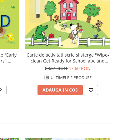
-78%
ge "Early
Carte de activitati scrie si sterge "Wipe-
Set 40 pov
rs",
clean Get Ready for School abc and
Collect
123", reutilizabila, Usborne
83,51 RON
47,60 RON
1.3
ULTIMELE 2 PRODUSE
ADAUGA IN COS
AD