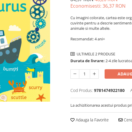
Economisesti:
36,37
RON
Cu imagini colorate, cartea este org
cuvinte pentru a descrie sentimente
animale si multe altele.
Recomandat: 4 ani+
ULTIMELE 2 PRODUSE
Durata de livrare:
2-4 zile lucrato
ADAUG
Cod Produs:
9781474922180
La achizitionarea acestui produs pr
Adauga la Favorite
Cere 