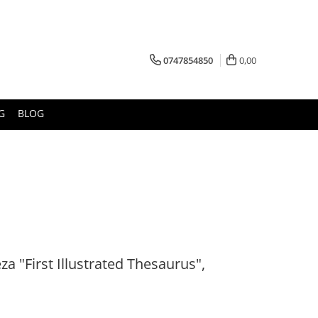
0747854850
0,00
G
BLOG
za "First Illustrated Thesaurus",