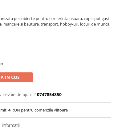
anizata pe subiecte pentru o referinta usoara, copiii pot gasi
, mancare si bautura, transport, hobby-uri, locuri de munca,
are
A IN COS
Ai nevoie de ajutor?
0747854850
imiti
4
RON pentru comenzile viitoare
informatii