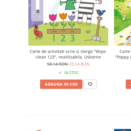
Carte
Carte de activitati scrie si sterge "Wipe-
"Poppy 
clean 123", reutilizabila, Usborne
58,14 RON
33,14 RON
IN STOC
ADAUGA IN COS