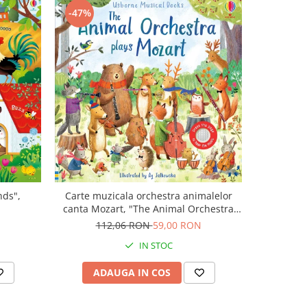
-47%
-43%
nds",
Carte muzicala orchestra animalelor
Carte cu m
canta Mozart, "The Animal Orchestra
Boo
Plays Mozart", cartonata, Usborne
N
112,06 RON
59,00 RON
9
IN STOC
ADAUGA IN COS
AD