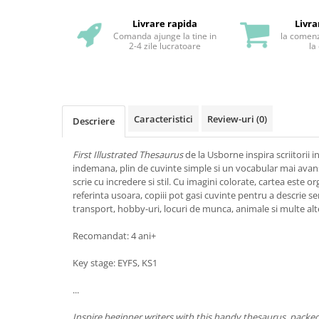
Livrare rapida
Livra
Comanda ajunge la tine in
la comenz
2-4 zile lucratoare
la
Caracteristici
Review-uri
(0)
Descriere
First Illustrated Thesaurus
de la Usborne inspira scriitorii 
indemana, plin de cuvinte simple si un vocabular mai avansa
scrie cu incredere si stil. Cu imagini colorate, cartea este 
referinta usoara, copiii pot gasi cuvinte pentru a descrie 
transport, hobby-uri, locuri de munca, animale si multe alt
Recomandat: 4 ani+
Key stage: EYFS, KS1
...
Inspire beginner writers with this handy thesaurus, pack