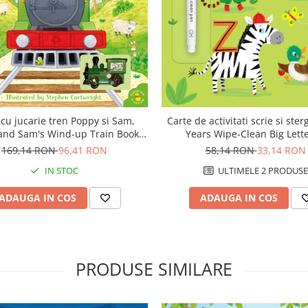
 cu jucarie tren Poppy si Sam,
Carte de activitati scrie si ster
and Sam's Wind-up Train Book",
Years Wipe-Clean Big Lette
Usborne
reutilizabila, Usborne
169,14 RON
96,41 RON
58,14 RON
33,14 RON
IN STOC
ULTIMELE 2 PRODUSE
ADAUGA IN COS
ADAUGA IN COS
PRODUSE SIMILARE