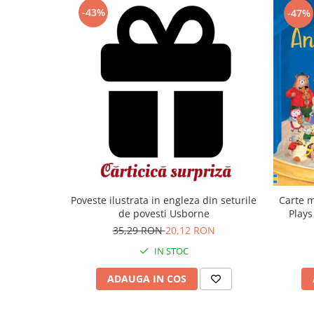
-43%
-47%
Carte m
Poveste ilustrata in engleza din seturile
Plays
de povesti Usborne
35,29 RON
20,12 RON
IN STOC
ADAUGA IN COS