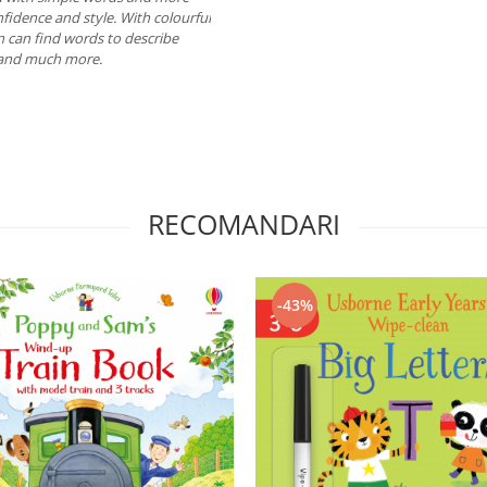
fidence and style. With colourful
n can find words to describe
s and much more.
RECOMANDARI
-43%