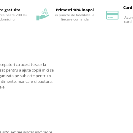
Card
re gratuita
Primesti 10% inapoi
ile peste 200 lei
in puncte de fidelitate la
Acum 
 domiciliu
fiecare comanda
card 
incepatori cu acest tezaur la
t pentru a ajuta copiii mici sa
organizata pe subiecte pentru o
sentimente, mancare si bautura,
ele.
ed with simple words and more