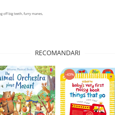
g off big teeth, furry manes,
RECOMANDARI
-43%