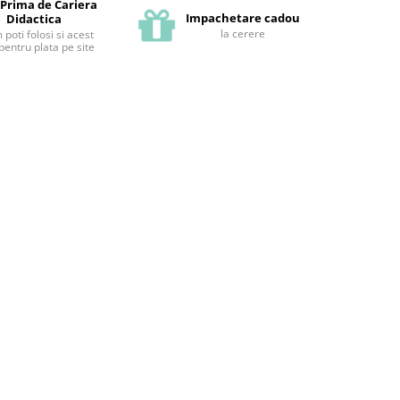
 Prima de Cariera
Impachetare cadou
Didactica
la cerere
poti folosi si acest
pentru plata pe site