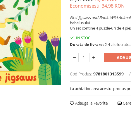
Economisesti:
34,98
RON
First Jigsaws and Book: Wild Anima
bebelusului.
Un set contine 4 puzzle-uri de 4 pie
IN STOC
Durata de livrare:
2-4 zile lucrato
ADAUG
Cod Produs:
9781801313599
La achizitionarea acestui produs pr
Adauga la Favorite
Cere 