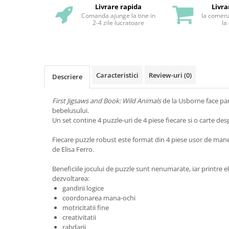
Livrare rapida
Livra
Comanda ajunge la tine in
la comenz
2-4 zile lucratoare
la
Caracteristici
Review-uri
(0)
Descriere
First Jigsaws and Book: Wild Animals
de la Usborne face par
bebelusului.
Un set contine 4 puzzle-uri de 4 piese fiecare si o carte des
Fiecare puzzle robust este format din 4 piese usor de manev
de Elisa Ferro.
Beneficiile jocului de puzzle sunt nenumarate, iar printre 
dezvoltarea:
gandirii logice
coordonarea mana-ochi
motricitatii fine
creativitatii
rabdarii