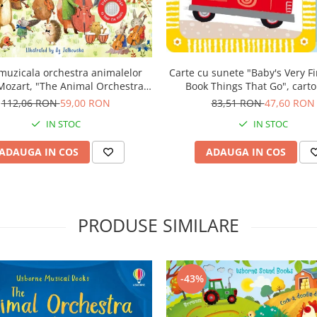
Carte cu sunete "Baby's Very Fi
muzicala orchestra animalelor
Book Things That Go", carto
Mozart, "The Animal Orchestra
Usborne
 Mozart", cartonata, Usborne
83,51 RON
47,60 RON
112,06 RON
59,00 RON
IN STOC
IN STOC
ADAUGA IN COS
ADAUGA IN COS
PRODUSE SIMILARE
-43%