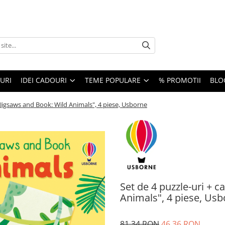
URI
IDEI CADOURI
TEME POPULARE
% PROMOTII
BLO
st Jigsaws and Book: Wild Animals", 4 piese, Usborne
Set de 4 puzzle-uri + c
Animals", 4 piese, Us
81,34 RON
46,36 RON