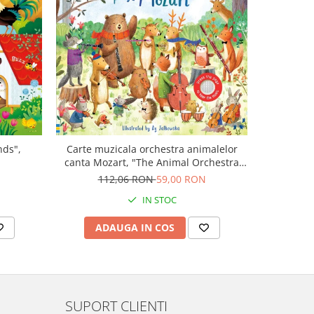
-43%
nds",
Carte muzicala orchestra animalelor
Carte cu m
canta Mozart, "The Animal Orchestra
Boo
Plays Mozart", cartonata, Usborne
N
112,06 RON
59,00 RON
9
IN STOC
ADAUGA IN COS
AD
SUPORT CLIENTI