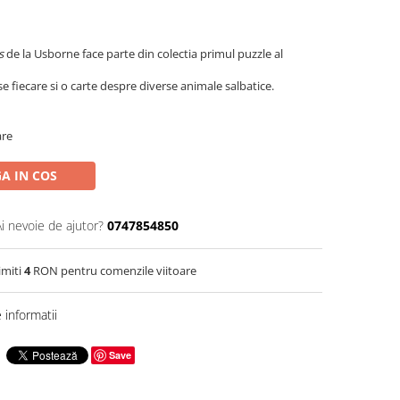
ls
de la Usborne face parte din colectia primul puzzle al
se fiecare si o carte despre diverse animale salbatice.
are
A IN COS
Ai nevoie de ajutor?
0747854850
imiti
4
RON pentru comenzile viitoare
informatii
Save