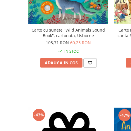
Carte cu sunete "Wild Animals Sound
Carte 
Book", cartonata, Usborne
canta 
Plays
105,71 RON
60,25 RON
IN STOC
ADAUGA IN COS
-43%
-47%