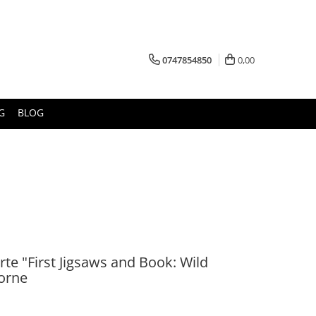
0747854850
0,00
G
BLOG
arte "First Jigsaws and Book: Wild
borne