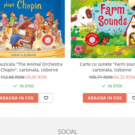
uzicala "The Animal Orchestra
Carte cu sunete "Farm sou
 Chopin", cartonata, Usborne
cartonata, Usborne
112,06 RON
59,00 RON
105,71 RON
60,25 RO
IN STOC
IN STOC
ADAUGA IN COS
ADAUGA IN COS
SOCIAL