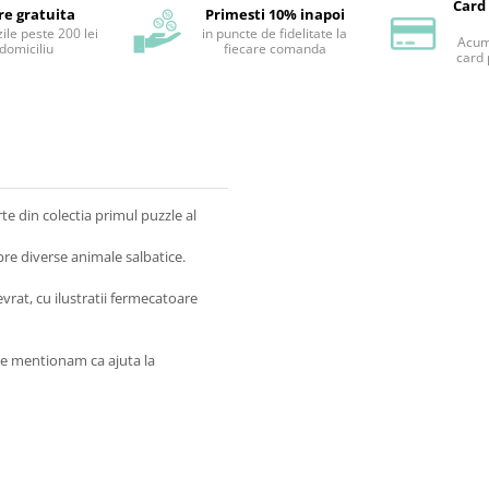
Card
re gratuita
Primesti 10% inapoi
ile peste 200 lei
in puncte de fidelitate la
Acum 
 domiciliu
fiecare comanda
card 
te din colectia primul puzzle al
pre diverse animale salbatice.
rat, cu ilustratii fermecatoare
ele mentionam ca ajuta la