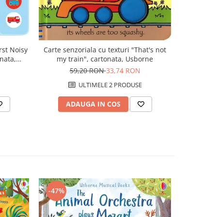
rst Noisy
Carte senzoriala cu texturi "That's not
Carte senz
nata,
my train", cartonata, Usborne
the T. 
59,20 RON
33,74 RON
1
ULTIMELE 2 PRODUSE
ADAUGA IN COS
AD
-47%