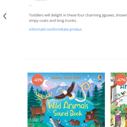
...
Toddlers will delight in these four charming jigsaws, showin
stripy coats and long trunks.
Informatii conformitate produs
-43%
-47%