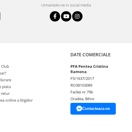
Urmareste-ne in social media
DATE COMERCIALE
 Club
PFA Pentea Cristina
Ramona
ar?
F5/1637/2017
livrare
RO38103089
 plata
Facliei nr 79b
 retur
Oradea, Bihor
a online a litigiilor
Contacteaza-ne