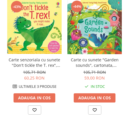
-44%
-43%
Carte senzoriala cu sunete
Carte cu sunete "Garden
"Don't tickle the T. rex",
sounds", cartonata,
cartonata, cu texturi,
Usborne
105,71 RON
105,71 RON
Usborne
60,25 RON
59,00 RON
ULTIMELE 3 PRODUSE
IN STOC
ADAUGA IN COS
ADAUGA IN COS