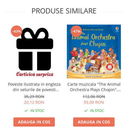
PRODUSE SIMILARE
-43%
-47%
Carte muzicala "The Animal
Poveste ilustrata in engleza
Orchestra Plays Chopin",
din seturile de povesti
cartonata, Usborne
Usborne
112,06 RON
35,29 RON
59,00 RON
20,12 RON
IN STOC
IN STOC
ADAUGA IN COS
ADAUGA IN COS