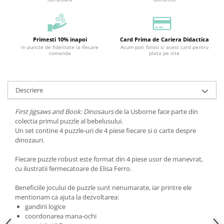
Primesti 10% inapoi
Card Prima de Cariera Didactica
in puncte de fidelitate la fiecare
Acum poti folosi si acest card pentru
comanda
plata pe site
Descriere
First Jigsaws and Book: Dinosaurs
de la Usborne face parte din
colectia primul puzzle al bebelusului.
Un set contine 4 puzzle-uri de 4 piese fiecare si o carte despre
dinozauri.
Fiecare puzzle robust este format din 4 piese usor de manevrat,
cu ilustratii fermecatoare de Elisa Ferro.
Beneficiile jocului de puzzle sunt nenumarate, iar printre ele
mentionam ca ajuta la dezvoltarea:
gandirii logice
coordonarea mana-ochi