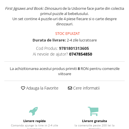
First Jigsaws and Book: Dinosaurs
de la Usborne face parte din colectia
primul puzzle al bebelusului.
Un set contine 4 puzzle-uri de 4 piese fiecare si o carte despre
dinozauri.
STOC EPUIZAT
Durata de livrare:
2-4 zile lucratoare
Cod Produs:
9781801313605
Ai nevoie de ajutor?
0747854850
La achizitionarea acestui produs primiti
8
RON pentru comenzile
viitoare
Adauga la Favorite
Cere informatii
Livrare rapida
Livrare gratuita
Comanda ajunge la tine in 2-4 zile
la comenzile peste 200 lei la
lucratoare
domiciliu