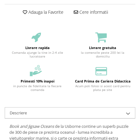
Adauga la Favorite
Cere informatii
Livrare rapida
Livrare gratuita
Comanda ajunge la tine in 2-4 zile
la comenzile peste 200 lei la
lucratoare
domiciliu
Primesti 10% inapoi
Card Prima de Cariera Didactica
in puncte de fidelitate la fiecare
Acum poti folosi si acest card pentru
comanda
plata pe site
Descriere
Book and Jigsaw Oceans
de la Usborne contine un superb puzzle
de 300 de piese ce prezinta oceanul - lumea incredibila a
vietuitoarelor marine, si o carte ce prezinta informatii extra