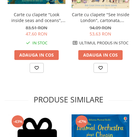
Carte cu clapete "Look
Carte cu clapete "See Inside
inside seas and oceans",
London", cartonata,
Usborne
Usborne
83,51 RON
94,09 RON
47,60 RON
53,63 RON
IN STOC
ULTIMUL PRODUS IN STOC
ADAUGA IN COS
ADAUGA IN COS
PRODUSE SIMILARE
-43%
-47%