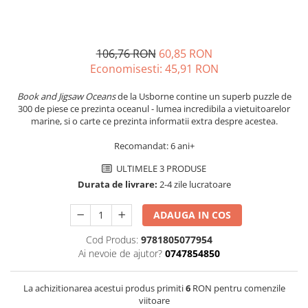
106,76 RON
60,85 RON
Economisesti:
45,91
RON
Book and Jigsaw Oceans
de la Usborne contine un superb puzzle de
300 de piese ce prezinta oceanul - lumea incredibila a vietuitoarelor
marine, si o carte ce prezinta informatii extra despre acestea.
Recomandat: 6 ani+
ULTIMELE 3 PRODUSE
Durata de livrare:
2-4 zile lucratoare
ADAUGA IN COS
Cod Produs:
9781805077954
Ai nevoie de ajutor?
0747854850
La achizitionarea acestui produs primiti
6
RON pentru comenzile
viitoare