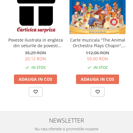
Carte muzicala "The Animal
Poveste ilustrata in engleza
Orchestra Plays Chopin",
din seturile de povesti
cartonata, Usborne
Usborne
112,06 RON
35,29 RON
59,00 RON
20,12 RON
IN STOC
IN STOC
ADAUGA IN COS
ADAUGA IN COS
NEWSLETTER
Nu rata ofertele si promotiile noastre