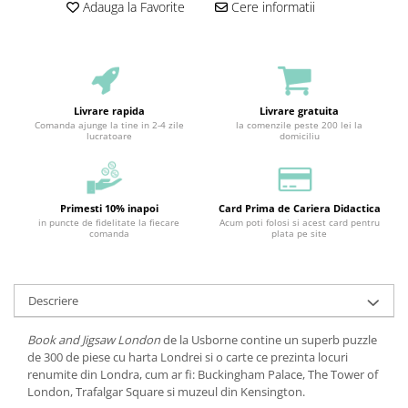
Adauga la Favorite
Cere informatii
Livrare rapida
Livrare gratuita
Comanda ajunge la tine in 2-4 zile
la comenzile peste 200 lei la
lucratoare
domiciliu
Primesti 10% inapoi
Card Prima de Cariera Didactica
in puncte de fidelitate la fiecare
Acum poti folosi si acest card pentru
comanda
plata pe site
Descriere
Book and Jigsaw London
de la Usborne contine un superb puzzle
de 300 de piese cu harta Londrei si o carte ce prezinta locuri
renumite din Londra, cum ar fi: Buckingham Palace, The Tower of
London, Trafalgar Square si muzeul din Kensington.