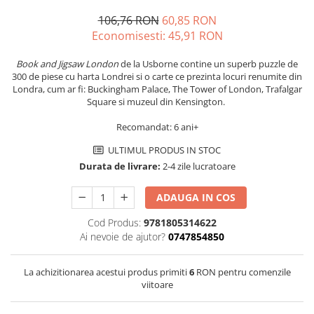
106,76 RON
60,85 RON
Economisesti:
45,91
RON
Book and Jigsaw London
de la Usborne contine un superb puzzle de
300 de piese cu harta Londrei si o carte ce prezinta locuri renumite din
Londra, cum ar fi: Buckingham Palace, The Tower of London, Trafalgar
Square si muzeul din Kensington.
Recomandat: 6 ani+
ULTIMUL PRODUS IN STOC
Durata de livrare:
2-4 zile lucratoare
ADAUGA IN COS
Cod Produs:
9781805314622
Ai nevoie de ajutor?
0747854850
La achizitionarea acestui produs primiti
6
RON pentru comenzile
viitoare