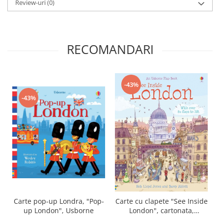
Review-uri
(0)
RECOMANDARI
-43%
-43%
Carte pop-up Londra, "Pop-
Carte cu clapete "See Inside
up London", Usborne
London", cartonata,
Usborne