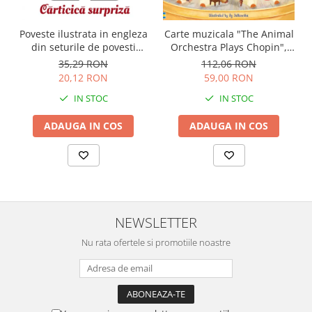
Carte muzicala "The Animal
Poveste ilustrata in engleza
Orchestra Plays Chopin",
din seturile de povesti
cartonata, Usborne
Usborne
112,06 RON
35,29 RON
59,00 RON
20,12 RON
IN STOC
IN STOC
ADAUGA IN COS
ADAUGA IN COS
NEWSLETTER
Nu rata ofertele si promotiile noastre