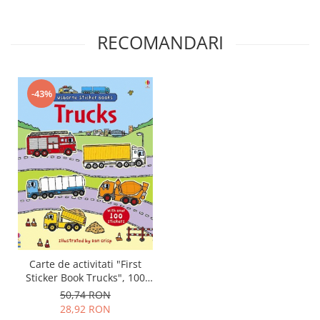
RECOMANDARI
-43%
Carte de activitati "First
Sticker Book Trucks", 100
stickers, Usborne
50,74 RON
28,92 RON