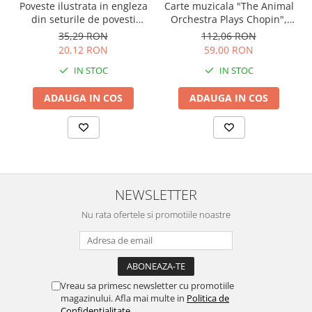
Carte muzicala "The Animal
Poveste ilustrata in engleza
Orchestra Plays Chopin",
din seturile de povesti
cartonata, Usborne
Usborne
112,06 RON
35,29 RON
59,00 RON
20,12 RON
IN STOC
IN STOC
ADAUGA IN COS
ADAUGA IN COS
NEWSLETTER
Nu rata ofertele si promotiile noastre
Vreau sa primesc newsletter cu promotiile
magazinului. Afla mai multe in
Politica de
Confidentialitate