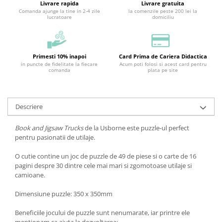
Livrare rapida
Livrare gratuita
Comanda ajunge la tine in 2-4 zile
la comenzile peste 200 lei la
lucratoare
domiciliu
Primesti 10% inapoi
Card Prima de Cariera Didactica
in puncte de fidelitate la fiecare
Acum poti folosi si acest card pentru
comanda
plata pe site
Descriere
Book and Jigsaw Trucks
de la Usborne este puzzle-ul perfect
pentru pasionatii de utilaje.
O cutie contine un joc de puzzle de 49 de piese si o carte de 16
pagini despre 30 dintre cele mai mari si zgomotoase utilaje si
camioane.
Dimensiune puzzle: 350 x 350mm
Beneficiile jocului de puzzle sunt nenumarate, iar printre ele
mentionam ca ajuta la dezvoltarea: