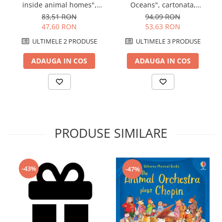
inside animal homes",
Oceans", cartonata,
Usborne
Usborne
83,51 RON
94,09 RON
47,60 RON
53,63 RON
ULTIMELE 2 PRODUSE
ULTIMELE 3 PRODUSE
ADAUGA IN COS
ADAUGA IN COS
PRODUSE SIMILARE
-43%
-47%