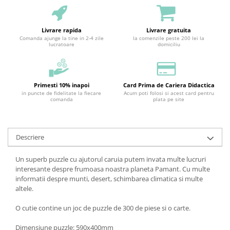
Livrare rapida
Livrare gratuita
Comanda ajunge la tine in 2-4 zile
la comenzile peste 200 lei la
lucratoare
domiciliu
Primesti 10% inapoi
Card Prima de Cariera Didactica
in puncte de fidelitate la fiecare
Acum poti folosi si acest card pentru
comanda
plata pe site
Descriere
Un superb puzzle cu ajutorul caruia putem invata multe lucruri
interesante despre frumoasa noastra planeta Pamant. Cu multe
informatii despre munti, desert, schimbarea climatica si multe
altele.
O cutie contine un joc de puzzle de 300 de piese si o carte.
Dimensiune puzzle: 590x400mm