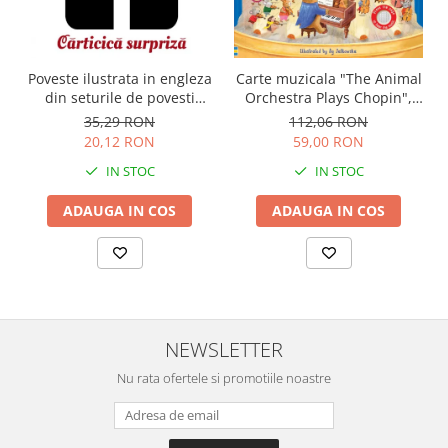
Carte muzicala "The Animal
Poveste ilustrata in engleza
Orchestra Plays Chopin",
din seturile de povesti
cartonata, Usborne
Usborne
112,06 RON
35,29 RON
59,00 RON
20,12 RON
IN STOC
IN STOC
ADAUGA IN COS
ADAUGA IN COS
NEWSLETTER
Nu rata ofertele si promotiile noastre