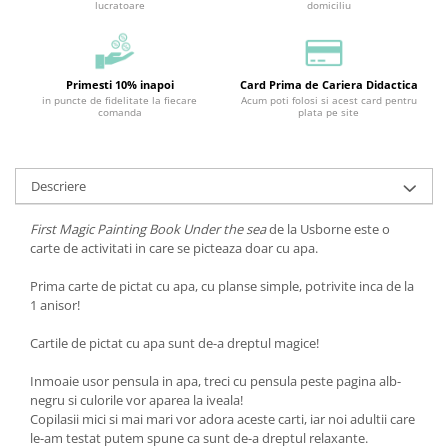
lucratoare
domiciliu
Primesti 10% inapoi
Card Prima de Cariera Didactica
in puncte de fidelitate la fiecare
Acum poti folosi si acest card pentru
comanda
plata pe site
Descriere
First Magic Painting Book Under the sea
de la Usborne este o
carte de activitati in care se picteaza doar cu apa.
Prima carte de pictat cu apa, cu planse simple, potrivite inca de la
1 anisor!
Cartile de pictat cu apa sunt de-a dreptul magice!
Inmoaie usor pensula in apa, treci cu pensula peste pagina alb-
negru si culorile vor aparea la iveala!
Copilasii mici si mai mari vor adora aceste carti, iar noi adultii care
le-am testat putem spune ca sunt de-a dreptul relaxante.