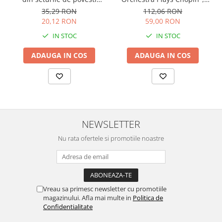
cartonata, Usborne
Usborne
112,06 RON
35,29 RON
59,00 RON
20,12 RON
IN STOC
IN STOC
ADAUGA IN COS
ADAUGA IN COS
NEWSLETTER
Nu rata ofertele si promotiile noastre
Vreau sa primesc newsletter cu promotiile
magazinului. Afla mai multe in
Politica de
Confidentialitate