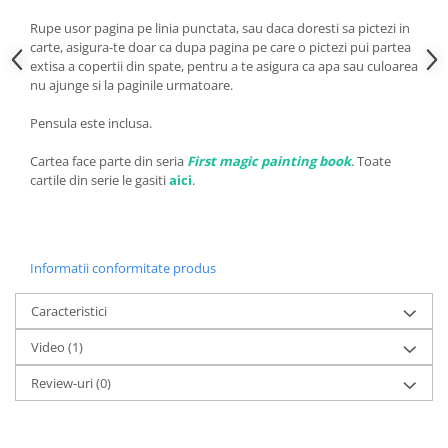
Rupe usor pagina pe linia punctata, sau daca doresti sa pictezi in
carte, asigura-te doar ca dupa pagina pe care o pictezi pui partea
extisa a copertii din spate, pentru a te asigura ca apa sau culoarea
nu ajunge si la paginile urmatoare.
Pensula este inclusa.
Cartea face parte din seria
First magic painting book
. Toate
cartile din serie le gasiti
aici
.
Informatii conformitate produs
Caracteristici
Video
(1)
Review-uri
(0)