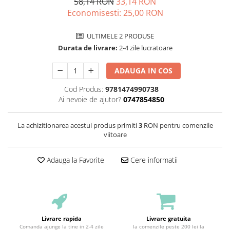
58,14 RON
33,14 RON
Economisesti:
25,00
RON
ULTIMELE 2 PRODUSE
Durata de livrare:
2-4 zile lucratoare
ADAUGA IN COS
Cod Produs:
9781474990738
Ai nevoie de ajutor?
0747854850
La achizitionarea acestui produs primiti
3
RON pentru comenzile
viitoare
Adauga la Favorite
Cere informatii
Livrare rapida
Livrare gratuita
Comanda ajunge la tine in 2-4 zile
la comenzile peste 200 lei la