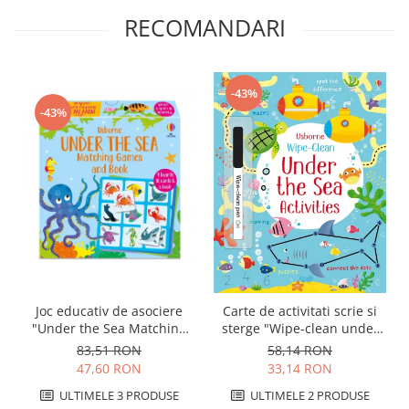
RECOMANDARI
-43%
-43%
Joc educativ de asociere
Carte de activitati scrie si
"Under the Sea Matching
sterge "Wipe-clean under
Games", Usborne
the sea activities",
83,51 RON
58,14 RON
reutilizabila, Usborne
47,60 RON
33,14 RON
ULTIMELE 3 PRODUSE
ULTIMELE 2 PRODUSE