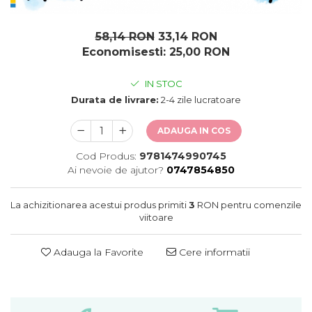
oceane
58,14 RON
33,14 RON
Economisesti:
25,00
RON
IN STOC
Durata de livrare:
2-4 zile lucratoare
ADAUGA IN COS
Cod Produs:
9781474990745
Ai nevoie de ajutor?
0747854850
La achizitionarea acestui produs primiti
3
RON pentru comenzile
viitoare
Adauga la Favorite
Cere informatii