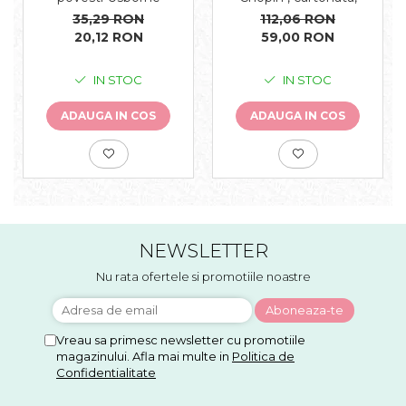
Usborne
112,06 RON
35,29 RON
59,00 RON
20,12 RON
IN STOC
IN STOC
ADAUGA IN COS
ADAUGA IN COS
NEWSLETTER
Nu rata ofertele si promotiile noastre
Vreau sa primesc newsletter cu promotiile
magazinului. Afla mai multe in
Politica de
Confidentialitate