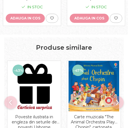
IN STOC
IN STOC
ADAUGA IN COS
ADAUGA IN COS
Produse similare
-43%
-47%
Carte muzicala "The
Poveste ilustrata in
Animal Orchestra Plays
engleza din seturile de
Chopin", cartonata,
povesti Usborne