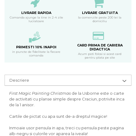
LIVRARE RAPIDA
LIVRARE GRATUITA
Comanda ajunge la tine in 2-4 zile
la comenzile peste 200 lei la
lucratoare
domiciliu
CARD PRIMA DE CARIERA
PRIMESTI 10% INAPOI
DIDACTICA
in puncte de fidelitate la fiecare
Acum poti folosi si acest card
comanda
pentru plata pe site
Descriere
First Magic Painting Christmas
de la Usborne este o carte
de activitati cu planse simple despre Craciun, potrivite inca
de la 1 anisor.
Cartile de pictat cu apa sunt de-a dreptul magice!
Inmoaie usor pensula in apa, treci cu pensula peste pagina
alb-negru si culorile vor aparea la iveala!