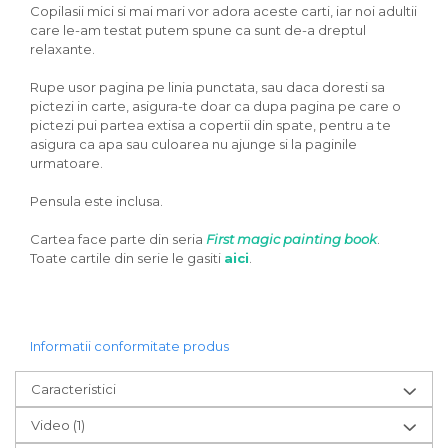
Copilasii mici si mai mari vor adora aceste carti, iar noi adultii
care le-am testat putem spune ca sunt de-a dreptul
relaxante.
Rupe usor pagina pe linia punctata, sau daca doresti sa
pictezi in carte, asigura-te doar ca dupa pagina pe care o
pictezi pui partea extisa a copertii din spate, pentru a te
asigura ca apa sau culoarea nu ajunge si la paginile
urmatoare.
Pensula este inclusa.
Cartea face parte din seria
First magic painting book
.
Toate cartile din serie le gasiti
aici
.
Informatii conformitate produs
Caracteristici
Video
(1)