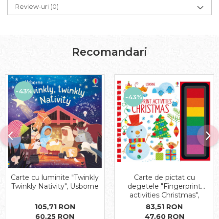
Review-uri
(0)
Recomandari
-43%
-43%
Carte de pictat cu
Carte cu luminite "Twinkly
degetele "Fingerprint
Twinkly Nativity", Usborne
activities Christmas",
Usborne
83,51 RON
105,71 RON
47,60 RON
60,25 RON