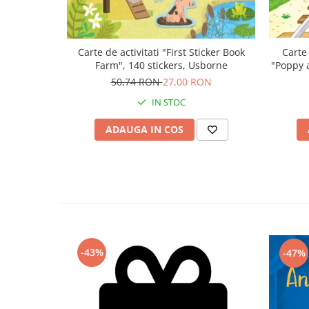
Carte
Carte de activitati "First Sticker Book
"Poppy 
Farm", 140 stickers, Usborne
50,74 RON
27,00 RON
IN STOC
ADAUGA IN COS
-43%
-47%