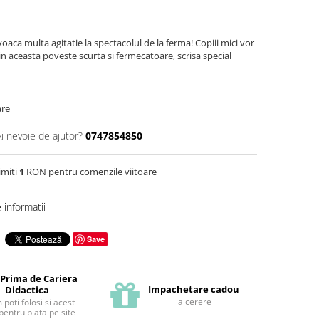
aca multa agitatie la spectacolul de la ferma! Copiii mici vor
n aceasta poveste scurta si fermecatoare, scrisa special
are
Ai nevoie de ajutor?
0747854850
imiti
1
RON pentru comenzile viitoare
informatii
Save
 Prima de Cariera
Impachetare cadou
Didactica
la cerere
poti folosi si acest
pentru plata pe site