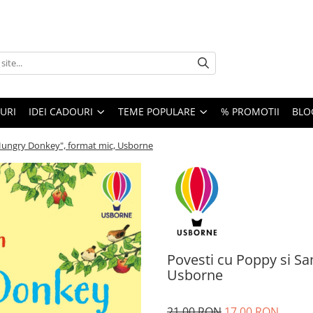
URI
IDEI CADOURI
TEME POPULARE
% PROMOTII
BLO
Hungry Donkey", format mic, Usborne
Povesti cu Poppy si S
Usborne
21,00 RON
17,00 RON