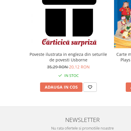
Carte m
Poveste ilustrata in engleza din seturile
Plays
de povesti Usborne
35,29 RON
20,12 RON
IN STOC
ADAUGA IN COS
NEWSLETTER
Nu rata ofertele si promotiile noastre