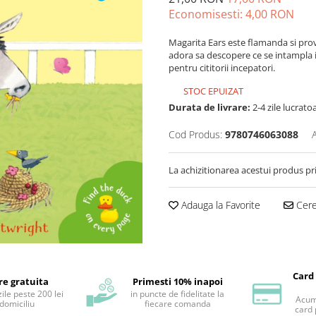
Economisesti:
4,00
RON
Magarita Ears este flamanda si provo
adora sa descopere ce se intampla i
pentru cititorii incepatori.
STOC EPUIZAT
Durata de livrare:
2-4 zile lucrato
Cod Produs:
9780746063088
La achizitionarea acestui produs pr
Adauga la Favorite
Cere 
Card
re gratuita
Primesti 10% inapoi
ile peste 200 lei
in puncte de fidelitate la
Acum 
 domiciliu
fiecare comanda
card 