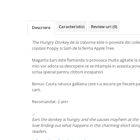
Caracteristici
Review-uri
(0)
Descriere
The Hungry Donkey
de la Usborne este o poveste din colect
copilasi Poppy si Sam de la ferma Apple Tree.
Magarita Ears este flamanda si provoaca multa agitatie la s
mici vor adora sa descopere ce se intampla in aceasta pove
scrisa special pentru cititorii incepatori.
Bonus: Cauta ratusca galbena care s-a ascuns pe fiecare pa
carti.
Recomandat: 2 ani+
...
Ears the donkey is hungry and she causes mayhem at the f
love finding out what happens in this charming short story,
readers.