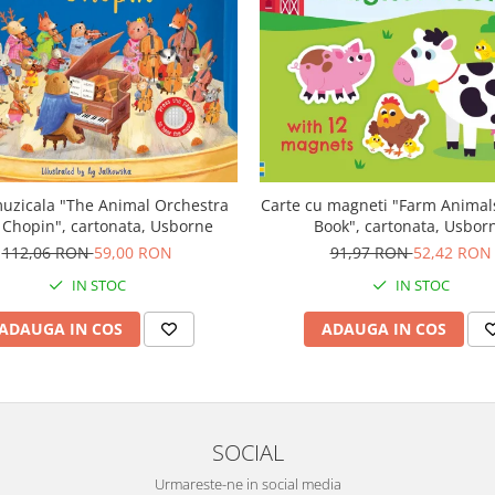
uzicala "The Animal Orchestra
Carte cu magneti "Farm Anima
 Chopin", cartonata, Usborne
Book", cartonata, Usbor
112,06 RON
59,00 RON
91,97 RON
52,42 RON
IN STOC
IN STOC
ADAUGA IN COS
ADAUGA IN COS
SOCIAL
Urmareste-ne in social media