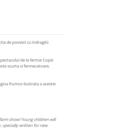
ia de povesti cu indragitii
pectacolul de la ferma! Copiii
ste scurta si fermecatoare,
gina frumos ilustrata a acestei
arm show! Young children will
 specially written for new