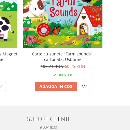
-47%
ls Magnet
Carte cu sunete "Farm sounds",
Carte mu
ne
cartonata, Usborne
canta Mo
Plays M
105,71 RON
60,25 RON
1
IN STOC
ADAUGA IN COS
AD
SUPORT CLIENTI
9:00-18:00