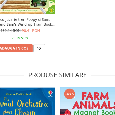
 cu jucarie tren Poppy si Sam,
and Sam's Wind-up Train Book",
Usborne
169,14 RON
96,41 RON
IN STOC
ADAUGA IN COS
PRODUSE SIMILARE
-43%