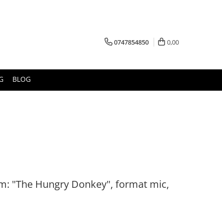
0747854850
0,00
G
BLOG
am: "The Hungry Donkey", format mic,