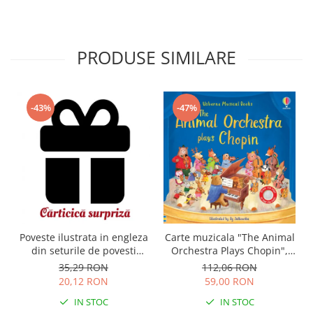
PRODUSE SIMILARE
-43%
-47%
Carte muzicala "The Animal
Poveste ilustrata in engleza
Orchestra Plays Chopin",
din seturile de povesti
cartonata, Usborne
Usborne
112,06 RON
35,29 RON
59,00 RON
20,12 RON
IN STOC
IN STOC