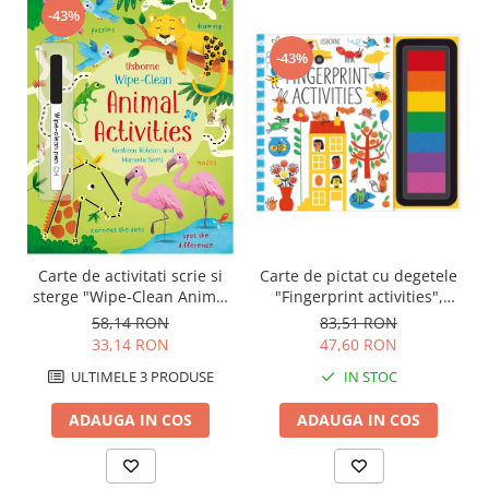
-43%
-43%
Carte de pictat cu degetele
Carte de activitati scrie si
"Fingerprint activities",
sterge "Wipe-Clean Animal
Usborne
Activities", reutilizabila,
83,51 RON
58,14 RON
Usborne
47,60 RON
33,14 RON
IN STOC
ULTIMELE 3 PRODUSE
ADAUGA IN COS
ADAUGA IN COS