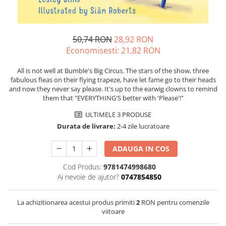
50,74 RON
28,92 RON
Economisesti:
21,82
RON
All is not well at Bumble's Big Circus. The stars of the show, three
fabulous fleas on their flying trapeze, have let fame go to their heads
and now they never say please. It's up to the earwig clowns to remind
them that "EVERYTHING'S better with 'Please'!"
ULTIMELE 3 PRODUSE
Durata de livrare:
2-4 zile lucratoare
ADAUGA IN COS
Cod Produs:
9781474998680
Ai nevoie de ajutor?
0747854850
La achizitionarea acestui produs primiti
2
RON pentru comenzile
viitoare