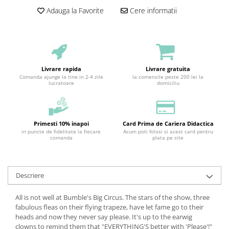
Adauga la Favorite
Cere informatii
Livrare rapida
Livrare gratuita
Comanda ajunge la tine in 2-4 zile
la comenzile peste 200 lei la
lucratoare
domiciliu
Primesti 10% inapoi
Card Prima de Cariera Didactica
in puncte de fidelitate la fiecare
Acum poti folosi si acest card pentru
comanda
plata pe site
Descriere
All is not well at Bumble's Big Circus. The stars of the show, three
fabulous fleas on their flying trapeze, have let fame go to their
heads and now they never say please. It's up to the earwig
clowns to remind them that "EVERYTHING'S better with 'Please'!"