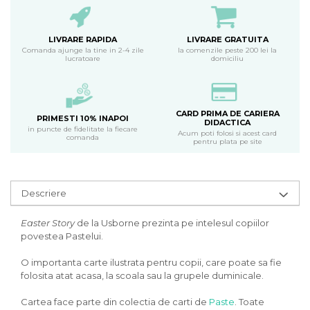
LIVRARE RAPIDA
LIVRARE GRATUITA
Comanda ajunge la tine in 2-4 zile
la comenzile peste 200 lei la
lucratoare
domiciliu
CARD PRIMA DE CARIERA
PRIMESTI 10% INAPOI
DIDACTICA
in puncte de fidelitate la fiecare
Acum poti folosi si acest card
comanda
pentru plata pe site
Descriere
Easter Story
de la Usborne prezinta pe intelesul copiilor
povestea Pastelui.
O importanta carte ilustrata pentru copii, care poate sa fie
folosita atat acasa, la scoala sau la grupele duminicale.
Cartea face parte din colectia de carti de
Paste
. Toate