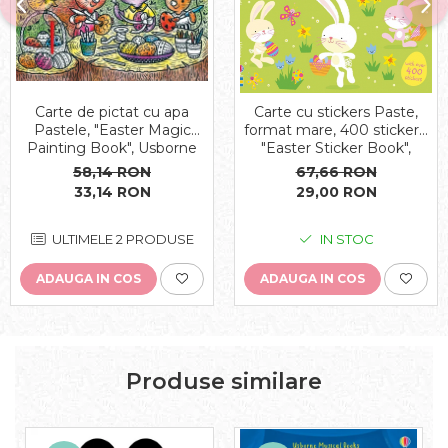
Carte de pictat cu apa
Carte cu stickers Paste,
Pastele, "Easter Magic
format mare, 400 stickers,
Painting Book", Usborne
"Easter Sticker Book",
Usborne
58,14 RON
67,66 RON
33,14 RON
29,00 RON
ULTIMELE 2 PRODUSE
IN STOC
ADAUGA IN COS
ADAUGA IN COS
Produse similare