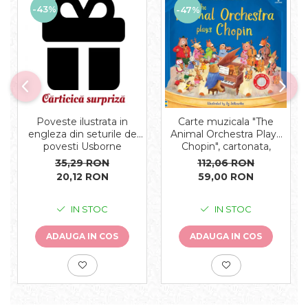
-43%
-47%
Carte muzicala "The
Poveste ilustrata in
Animal Orchestra Plays
engleza din seturile de
Chopin", cartonata,
povesti Usborne
Usborne
112,06 RON
35,29 RON
59,00 RON
20,12 RON
IN STOC
IN STOC
ADAUGA IN COS
ADAUGA IN COS