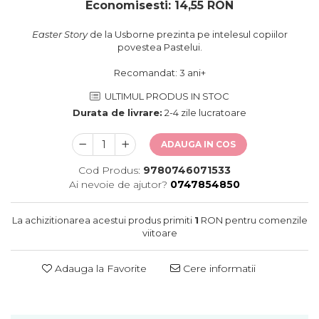
oceane
Economisesti:
14,55
RON
Easter Story
de la Usborne prezinta pe intelesul copiilor
povestea Pastelui.
Recomandat: 3 ani+
ULTIMUL PRODUS IN STOC
Durata de livrare:
2-4 zile lucratoare
ADAUGA IN COS
Cod Produs:
9780746071533
Ai nevoie de ajutor?
0747854850
La achizitionarea acestui produs primiti
1
RON pentru comenzile
viitoare
Adauga la Favorite
Cere informatii