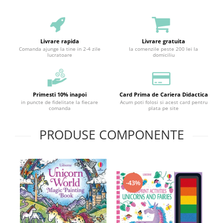
Livrare rapida
Livrare gratuita
Comanda ajunge la tine in 2-4 zile
la comenzile peste 200 lei la
lucratoare
domiciliu
Primesti 10% inapoi
Card Prima de Cariera Didactica
in puncte de fidelitate la fiecare
Acum poti folosi si acest card pentru
comanda
plata pe site
PRODUSE COMPONENTE
-43%