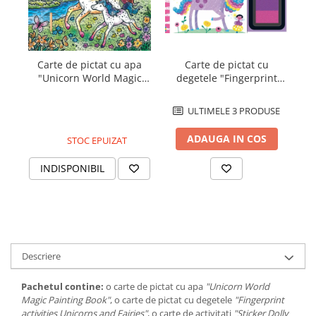
Ca
Carte de pictat cu apa
Carte de pictat cu
"Unicorn World Magic
degetele "Fingerprint
Painting Book", Usborne
activities Unicorns and
Fairies", Usborne
ULTIMELE 3 PRODUSE
ADAUGA IN COS
STOC EPUIZAT
INDISPONIBIL
Descriere
Pachetul contine:
o carte de pictat cu apa
"Unicorn World
Magic Painting Book"
, o carte de pictat cu degetele
"Fingerprint
activities Unicorns and Fairies"
, o carte de activitati
"Sticker Dolly