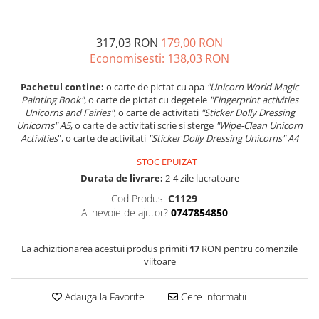
317,03 RON
179,00 RON
Economisesti:
138,03
RON
Pachetul contine:
o carte de pictat cu apa
"Unicorn World Magic
Painting Book"
, o carte de pictat cu degetele
"Fingerprint activities
Unicorns and Fairies"
, o carte de activitati
"Sticker Dolly Dressing
Unicorns" A5
, o carte de activitati scrie si sterge
"Wipe-Clean Unicorn
Activities
", o carte de activitati
"Sticker Dolly Dressing Unicorns" A4
STOC EPUIZAT
Durata de livrare:
2-4 zile lucratoare
Cod Produs:
C1129
Ai nevoie de ajutor?
0747854850
La achizitionarea acestui produs primiti
17
RON pentru comenzile
viitoare
Adauga la Favorite
Cere informatii