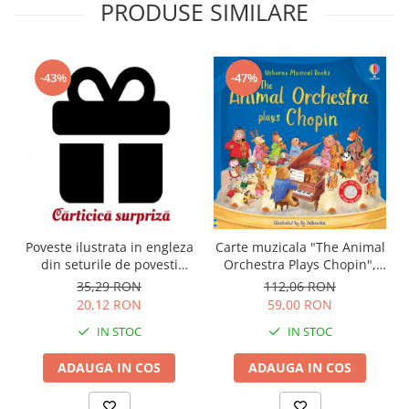
PRODUSE SIMILARE
-43%
-47%
Carte muzicala "The Animal
Poveste ilustrata in engleza
Orchestra Plays Chopin",
din seturile de povesti
cartonata, Usborne
Usborne
112,06 RON
35,29 RON
59,00 RON
20,12 RON
IN STOC
IN STOC
ADAUGA IN COS
ADAUGA IN COS