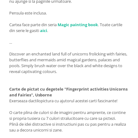
nu ajunge si la paginile urmatoare.
Pensula este inclusa.
Cartea face parte din seria
Magic painting book
. Toate cartile
din serie le gasiti
aici
.
...
Discover an enchanted land full of unicorns frolicking with fairies,
butterflies and mermaids amid magical gardens, palaces and
pools. Simply brush water over the black and white designs to
reveal captivating colours.
Carte de pictat cu degetele "Fingerprint activities Unicorns
and Fairies", Usborne
Exerseaza dactilopictura cu ajutorul acestei carti fascinante!
O carte plina de culori si de imagini pentru amprente, ce contine
si propria tusiera cu 7 culori stralucitoare cu care sa pictezi.
Plină de idei distractive si instructiuni pas cu pas pentru a realiza
sau a decora unicorni si zane.