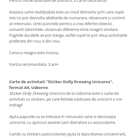
Pentru micile iubitoare de unicorni, o carte fascinanta!
Aceasta carte reutilizabila este un mod distractiv prin care copiii
mici isi pot dezvolta abilitatile de numarare, observare si control
al creionului. Uniti punctele pentru a crea diferite obiecte,
urmariti labirintele, observati diferente intre imagini similare.
Paginile durabile se pot sterge, astfel copiii isi pot relua activitatile
preferate din nou si din nou.
Carioca neagra este inclusa.
Varsta recomandata: 3 ani+
Carte de activitati "Sticker Dolly Dressing Unicorns",
format A4, Usborne
Sticker Dolly Dressing Unicorns
de la Usborne este o carte de
activitati cu stickers, pe care fetitele iubitoare de unicorni o vor
indragi!
Ajuta papusile sa se imbrace in minunate zane si decoreaza
unicornii, cu ajutorul acestei carti distrative cu autocolante.
Cartile cu stickers (autocolante) ajuta la dezvoltarea concentrarii,