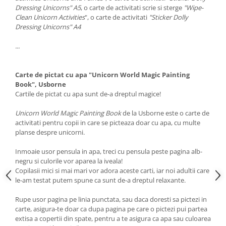
Dressing Unicorns" A5
, o carte de activitati scrie si sterge
"Wipe-
Clean Unicorn Activities
", o carte de activitati
"Sticker Dolly
Dressing Unicorns" A4
...
Carte de pictat cu apa "Unicorn World Magic Painting
Book", Usborne
Cartile de pictat cu apa sunt de-a dreptul magice!
Unicorn World Magic Painting Book
de la Usborne este o carte de
activitati pentru copii in care se picteaza doar cu apa, cu multe
planse despre unicorni.
Inmoaie usor pensula in apa, treci cu pensula peste pagina alb-
negru si culorile vor aparea la iveala!
Copilasii mici si mai mari vor adora aceste carti, iar noi adultii care
le-am testat putem spune ca sunt de-a dreptul relaxante.
Rupe usor pagina pe linia punctata, sau daca doresti sa pictezi in
carte, asigura-te doar ca dupa pagina pe care o pictezi pui partea
extisa a copertii din spate, pentru a te asigura ca apa sau culoarea