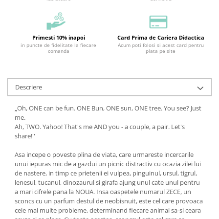
Primesti 10% inapoi
Card Prima de Cariera Didactica
in puncte de fidelitate la fiecare
Acum poti folosi si acest card pentru
comanda
plata pe site
Descriere
„Oh, ONE can be fun. ONE Bun, ONE sun, ONE tree. You see? Just
me.
Ah, TWO. Yahoo! That's me AND you - a couple, a pair. Let's
share!''
Asa incepe o poveste plina de viata, care urmareste incercarile
unui iepuras mic de a gazdui un picnic distractiv cu ocazia zilei lui
de nastere, in timp ce prietenii ei vulpea, pinguinul, ursul, tigrul,
lenesul, tucanul, dinozaurul si girafa ajung unul cate unul pentru
a mari cifrele pana la NOUA. Insa oaspetele numarul ZECE, un
sconcs cu un parfum destul de neobisnuit, este cel care provoaca
cele mai multe probleme, determinand fiecare animal sa-si ceara