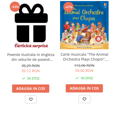
-43%
-47%
Carte muzicala "The Animal
Poveste ilustrata in engleza
Orchestra Plays Chopin",
din seturile de povesti
cartonata, Usborne
Usborne
112,06 RON
35,29 RON
59,00 RON
20,12 RON
IN STOC
IN STOC
ADAUGA IN COS
ADAUGA IN COS