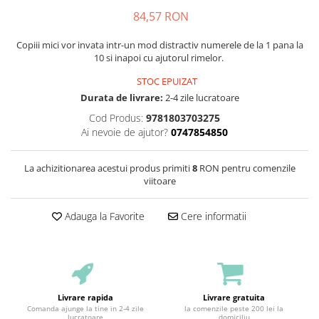
84,57 RON
Copiii mici vor invata intr-un mod distractiv numerele de la 1 pana la
10 si inapoi cu ajutorul rimelor.
STOC EPUIZAT
Durata de livrare:
2-4 zile lucratoare
Cod Produs:
9781803703275
Ai nevoie de ajutor?
0747854850
La achizitionarea acestui produs primiti
8
RON pentru comenzile
viitoare
Adauga la Favorite
Cere informatii
Livrare rapida
Livrare gratuita
Comanda ajunge la tine in 2-4 zile
la comenzile peste 200 lei la
lucratoare
domiciliu