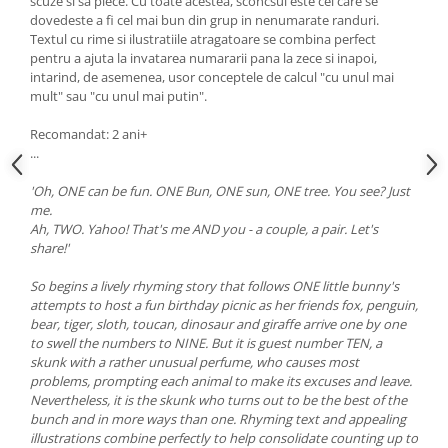
scuze si sa plece. Cu toate acestea, sconcsul este cel care se
dovedeste a fi cel mai bun din grup in nenumarate randuri.
Textul cu rime si ilustratiile atragatoare se combina perfect
pentru a ajuta la invatarea numararii pana la zece si inapoi,
intarind, de asemenea, usor conceptele de calcul "cu unul mai
mult" sau "cu unul mai putin".
Recomandat: 2 ani+
...
'Oh, ONE can be fun. ONE Bun, ONE sun, ONE tree. You see? Just
me.
Ah, TWO. Yahoo! That's me AND you - a couple, a pair. Let's
share!'
So begins a lively rhyming story that follows ONE little bunny's
attempts to host a fun birthday picnic as her friends fox, penguin,
bear, tiger, sloth, toucan, dinosaur and giraffe arrive one by one
to swell the numbers to NINE. But it is guest number TEN, a
skunk with a rather unusual perfume, who causes most
problems, prompting each animal to make its excuses and leave.
Nevertheless, it is the skunk who turns out to be the best of the
bunch and in more ways than one. Rhyming text and appealing
illustrations combine perfectly to help consolidate counting up to