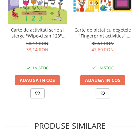
Carte de pictat cu degetele
Carte de activitati scrie si
"Fingerprint activities",
sterge "Wipe-clean 123",
Usborne
reutilizabila, Usborne
83,51 RON
58,14 RON
47,60 RON
33,14 RON
IN STOC
IN STOC
ADAUGA IN COS
ADAUGA IN COS
PRODUSE SIMILARE