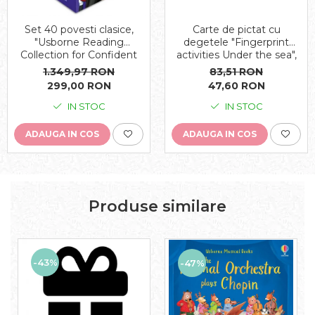
Carte de pictat cu
Set 40 povesti clasice,
degetele "Fingerprint
"Usborne Reading
activities Under the sea",
Collection for Confident
Usborne
Readers", Usborne
83,51 RON
1.349,97 RON
47,60 RON
299,00 RON
IN STOC
IN STOC
ADAUGA IN COS
ADAUGA IN COS
Produse similare
-43%
-47%