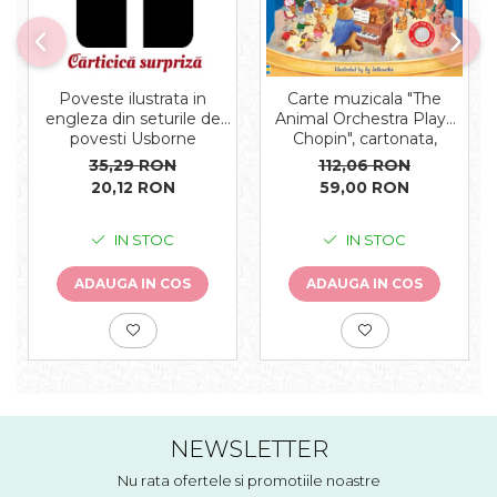
Carte muzicala "The
Poveste ilustrata in
Animal Orchestra Plays
engleza din seturile de
Chopin", cartonata,
povesti Usborne
Usborne
112,06 RON
35,29 RON
59,00 RON
20,12 RON
IN STOC
IN STOC
ADAUGA IN COS
ADAUGA IN COS
NEWSLETTER
Nu rata ofertele si promotiile noastre