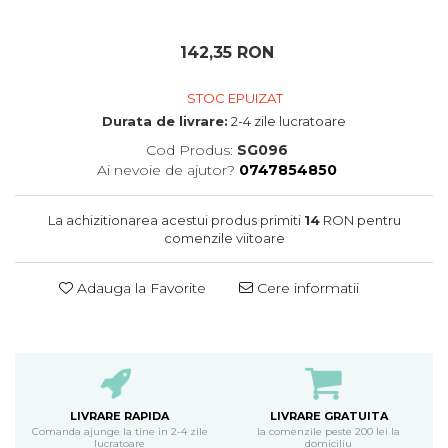
oceane
142,35 RON
STOC EPUIZAT
Durata de livrare:
2-4 zile lucratoare
Cod Produs:
SG096
Ai nevoie de ajutor?
0747854850
La achizitionarea acestui produs primiti
14
RON pentru
comenzile viitoare
Adauga la Favorite
Cere informatii
LIVRARE RAPIDA
LIVRARE GRATUITA
Comanda ajunge la tine in 2-4 zile
la comenzile peste 200 lei la
lucratoare
domiciliu