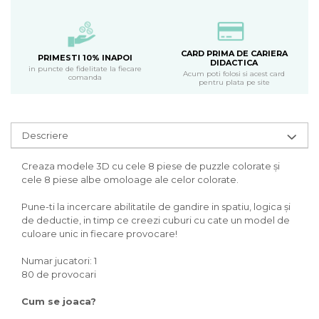
CARD PRIMA DE CARIERA
PRIMESTI 10% INAPOI
DIDACTICA
in puncte de fidelitate la fiecare
Acum poti folosi si acest card
comanda
pentru plata pe site
Descriere
Creaza modele 3D cu cele 8 piese de puzzle colorate și
cele 8 piese albe omoloage ale celor colorate.
Pune-ti la incercare abilitatile de gandire in spatiu, logica și
de deductie, in timp ce creezi cuburi cu cate un model de
culoare unic in fiecare provocare!
Numar jucatori: 1
80 de provocari
Cum se joaca?