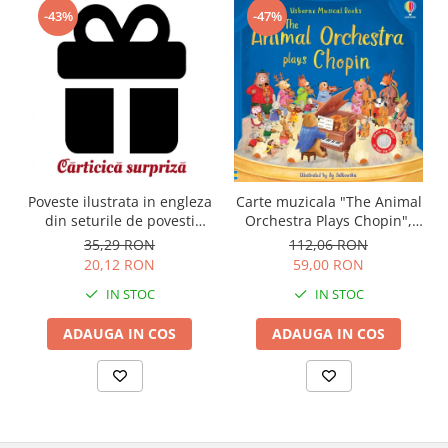
-43%
-47%
Carte muzicala "The Animal
Poveste ilustrata in engleza
Orchestra Plays Chopin",
din seturile de povesti
cartonata, Usborne
Usborne
112,06 RON
35,29 RON
59,00 RON
20,12 RON
IN STOC
IN STOC
ADAUGA IN COS
ADAUGA IN COS