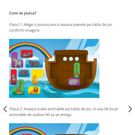
Cum se joaca?
Pasul 1
. Alege o provocare si aseaza piesele pe tabla de joc
conform imaginii.
Pasul 2.
Aseaza toate animalele pe tabla de joc, in asa fel incat
animalele de acelasi fel sa se atinga.