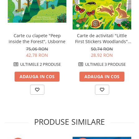
Carte cu clapete "Peep
Carte de activitati "Little
inside the Forest", Usborne
First Stickers Woodlands",
format mic, 250 stickers,
75,06 RON
50,74 RON
Usborne
42,78 RON
28,92 RON
ULTIMELE 2 PRODUSE
ULTIMELE 3 PRODUSE
ADAUGA IN COS
ADAUGA IN COS
PRODUSE SIMILARE