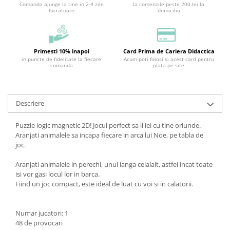
Comanda ajunge la tine in 2-4 zile
la comenzile peste 200 lei la
lucratoare
domiciliu
Primesti 10% inapoi
Card Prima de Cariera Didactica
in puncte de fidelitate la fiecare
Acum poti folosi si acest card pentru
comanda
plata pe site
Descriere
Puzzle logic magnetic 2D! Jocul perfect sa il iei cu tine oriunde.
Aranjati animalele sa incapa fiecare in arca lui Noe, pe tabla de
joc.
Aranjati animalele in perechi, unul langa celalalt, astfel incat toate
isi vor gasi locul lor in barca.
Fiind un joc compact, este ideal de luat cu voi si in calatorii.
Numar jucatori: 1
48 de provocari