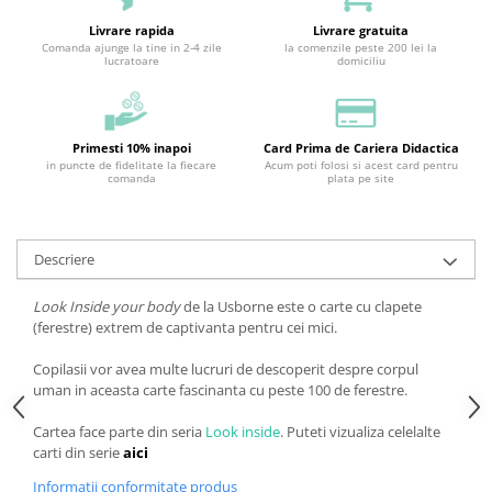
Livrare rapida
Livrare gratuita
Comanda ajunge la tine in 2-4 zile
la comenzile peste 200 lei la
lucratoare
domiciliu
Primesti 10% inapoi
Card Prima de Cariera Didactica
in puncte de fidelitate la fiecare
Acum poti folosi si acest card pentru
comanda
plata pe site
Descriere
Look Inside your body
de la Usborne este o carte cu clapete
(ferestre) extrem de captivanta pentru cei mici.
Copilasii vor avea multe lucruri de descoperit despre corpul
uman in aceasta carte fascinanta cu peste 100 de ferestre.
Cartea face parte din seria
Look inside
. Puteti vizualiza celelalte
carti din serie
aici
Informatii conformitate produs