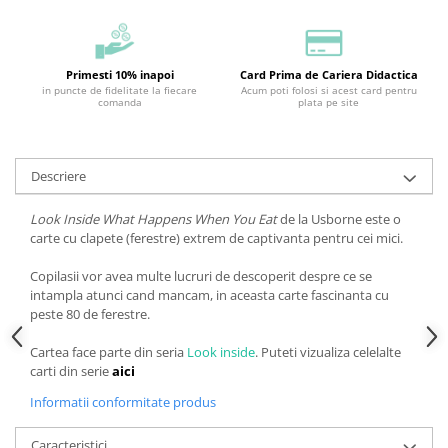
Primesti 10% inapoi
Card Prima de Cariera Didactica
in puncte de fidelitate la fiecare
Acum poti folosi si acest card pentru
comanda
plata pe site
Descriere
Look Inside What Happens When You Eat
de la Usborne este o
carte cu clapete (ferestre) extrem de captivanta pentru cei mici.
Copilasii vor avea multe lucruri de descoperit despre ce se
intampla atunci cand mancam, in aceasta carte fascinanta cu
peste 80 de ferestre.
Cartea face parte din seria
Look inside
. Puteti vizualiza celelalte
carti din serie
aici
Informatii conformitate produs
Caracteristici