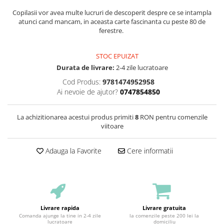
Copilasii vor avea multe lucruri de descoperit despre ce se intampla
atunci cand mancam, in aceasta carte fascinanta cu peste 80 de
ferestre.
STOC EPUIZAT
Durata de livrare:
2-4 zile lucratoare
Cod Produs:
9781474952958
Ai nevoie de ajutor?
0747854850
La achizitionarea acestui produs primiti
8
RON pentru comenzile
viitoare
Adauga la Favorite
Cere informatii
Livrare rapida
Livrare gratuita
Comanda ajunge la tine in 2-4 zile
la comenzile peste 200 lei la
lucratoare
domiciliu