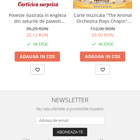
Carte muzicala "The Animal
Poveste ilustrata in engleza
Orchestra Plays Chopin",
din seturile de povesti
cartonata, Usborne
Usborne
112,06 RON
35,29 RON
59,00 RON
20,12 RON
IN STOC
IN STOC
ADAUGA IN COS
ADAUGA IN COS
NEWSLETTER
Nu rata ofertele si promotiile noastre