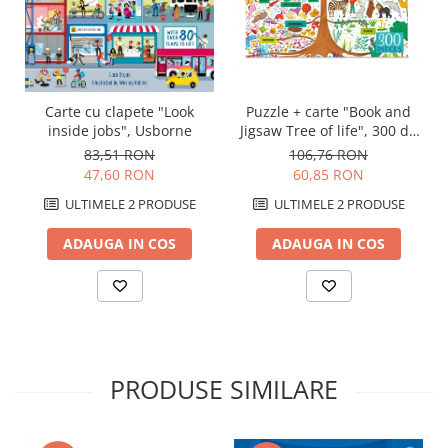
Puzzle + carte "Book and
Carte cu clapete "Look
Jigsaw Tree of life", 300 de
inside jobs", Usborne
piese, Usborne
106,76 RON
83,51 RON
60,85 RON
47,60 RON
ULTIMELE 2 PRODUSE
ULTIMELE 2 PRODUSE
ADAUGA IN COS
ADAUGA IN COS
PRODUSE SIMILARE