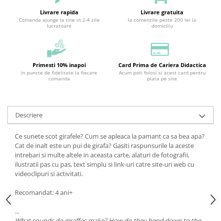
Livrare rapida
Livrare gratuita
Comanda ajunge la tine in 2-4 zile
la comenzile peste 200 lei la
lucratoare
domiciliu
Primesti 10% inapoi
Card Prima de Cariera Didactica
in puncte de fidelitate la fiecare
Acum poti folosi si acest card pentru
comanda
plata pe site
Descriere
Ce sunete scot girafele? Cum se apleaca la pamant ca sa bea apa?
Cat de inalt este un pui de girafa? Gasiti raspunsurile la aceste
intrebari si multe altele in aceasta carte, alaturi de fotografii,
ilustratii pas cu pas, text simplu si link-uri catre site-uri web cu
videoclipuri si activitati.
Recomandat: 4 ani+
...
What sounds do giraffes make? How do they bend down to the