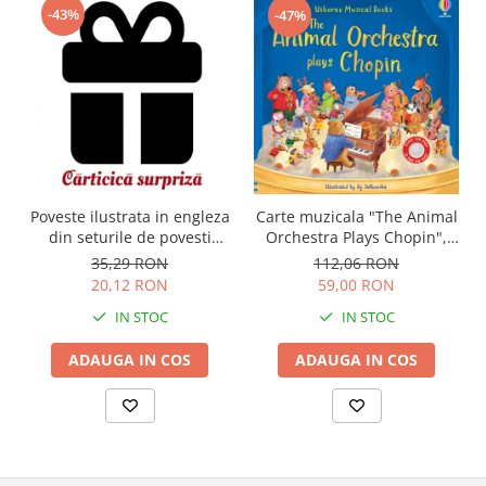
-43%
-47%
Carte muzicala "The Animal
Poveste ilustrata in engleza
Orchestra Plays Chopin",
din seturile de povesti
cartonata, Usborne
Usborne
112,06 RON
35,29 RON
59,00 RON
20,12 RON
IN STOC
IN STOC
ADAUGA IN COS
ADAUGA IN COS