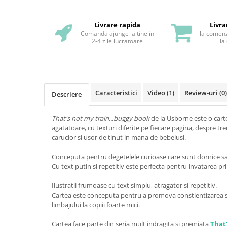
Livrare rapida
Livra
Comanda ajunge la tine in
la comenz
2-4 zile lucratoare
la
Caracteristici
Video
(1)
Review-uri
(0)
Descriere
That's not my train...buggy book
de la Usborne este o cart
agatatoare, cu texturi diferite pe fiecare pagina, despre tre
carucior si usor de tinut in mana de bebelusi.
Conceputa pentru degetelele curioase care sunt dornice sa d
Cu text putin si repetitiv este perfecta pentru invatarea p
Ilustratii frumoase cu text simplu, atragator si repetitiv.
Cartea este conceputa pentru a promova constientizarea s
limbajului la copiii foarte mici.
Cartea face parte din seria mult indragita si premiata
That'