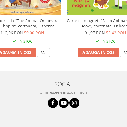
uzicala "The Animal Orchestra
Carte cu magneti "Farm Anima
 Chopin", cartonata, Usborne
Book", cartonata, Usbor
112,06 RON
59,00 RON
91,97 RON
52,42 RON
IN STOC
IN STOC
ADAUGA IN COS
ADAUGA IN COS
SOCIAL
Urmareste-ne in social media