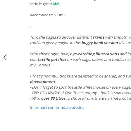
serie le gasiti
aici
.
Recomandat: 6 luni+
...
Turn the pages to discover different
trains
with smooth wh
roof and glossy engine in this
buggy-book version
of a mu
With their bright, bold,
eye-catching illustrations
and fu
soft
tactile patches
on each page, babies and toddlers lov
my... books.
- That's not my... books are designed to be shared, and s
development
.
- Don't forget to spot the little white mouse on every page!
- DID YOU KNOW...? One That's not my... book is sold every
- With
over 80 titles
to choose from, there's a That's not m
Informatii conformitate produs