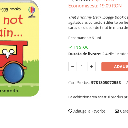
Economisesti:
19,09
RON
That's not my train...buggy book
de
agatatoare, cu texturi diferite pe f
carucior si usor de tinut in mana de
Recomandat: 6 luni+
IN STOC
Durata de livrare:
2-4 zile lucrato
ADAUG
Cod Produs:
9781805072553
La achizitionarea acestui produs pr
Adauga la Favorite
Cere 