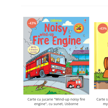
-43%
-43%
Carte cu jucarie "Wind-up noisy fire
Carte s
engine", cu sunet, Usborne
my 