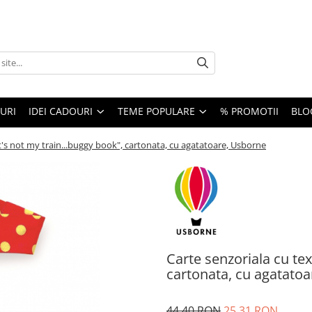
URI
IDEI CADOURI
TEME POPULARE
% PROMOTII
BLO
at's not my train...buggy book", cartonata, cu agatatoare, Usborne
Carte senzoriala cu tex
cartonata, cu agatato
44,40 RON
25,31 RON