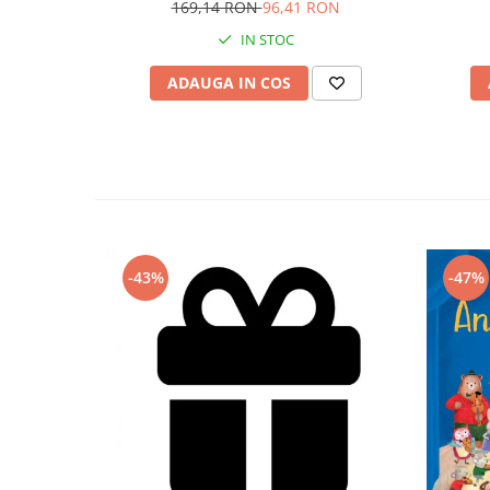
169,14 RON
96,41 RON
IN STOC
ADAUGA IN COS
-43%
-47%