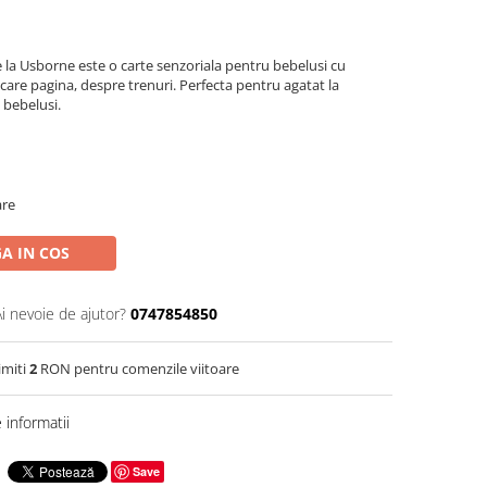
 la Usborne este o carte senzoriala pentru bebelusi cu
iecare pagina, despre trenuri. Perfecta pentru agatat la
 bebelusi.
are
A IN COS
Ai nevoie de ajutor?
0747854850
imiti
2
RON pentru comenzile viitoare
informatii
Save