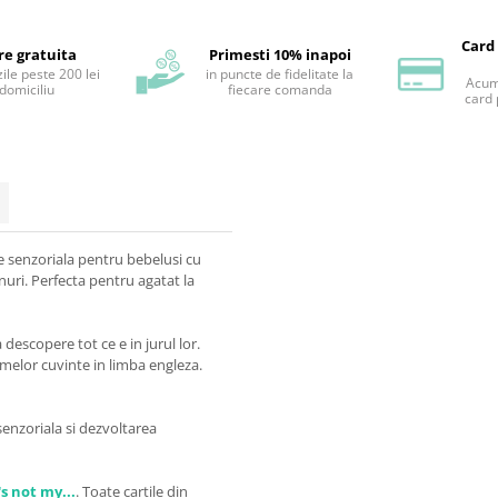
Card
re gratuita
Primesti 10% inapoi
ile peste 200 lei
in puncte de fidelitate la
Acum 
 domiciliu
fiecare comanda
card 
e senzoriala pentru bebelusi cu
nuri. Perfecta pentru agatat la
escopere tot ce e in jurul lor.
rimelor cuvinte in limba engleza.
enzoriala si dezvoltarea
s not my...
.
Toate cartile din