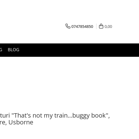
0747854850
0,00
G
BLOG
turi "That's not my train...buggy book",
are, Usborne