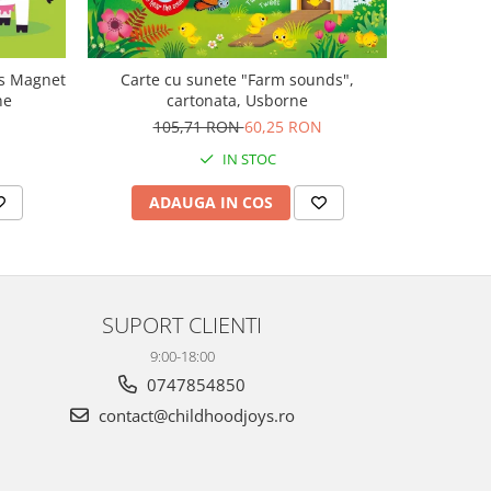
ls Magnet
Carte cu sunete "Farm sounds",
Carte mu
ne
cartonata, Usborne
canta Mo
Plays M
105,71 RON
60,25 RON
1
IN STOC
ADAUGA IN COS
AD
SUPORT CLIENTI
9:00-18:00
0747854850
contact@childhoodjoys.ro