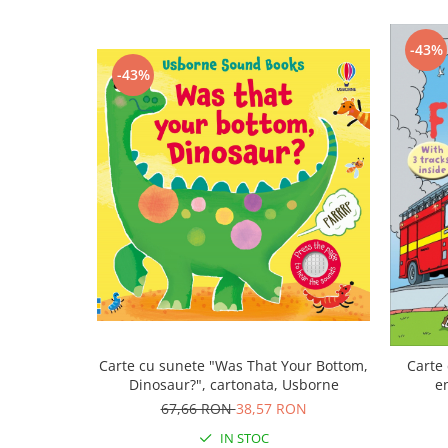
-43%
-43%
Carte cu sunete "Was That Your Bottom,
Carte 
Dinosaur?", cartonata, Usborne
e
67,66 RON
38,57 RON
IN STOC