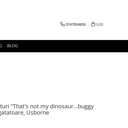
0747854850
0,00
G
BLOG
xturi "That's not my dinosaur...buggy
agatatoare, Usborne