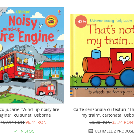
-43%
cu jucarie "Wind-up noisy fire
Carte senzoriala cu texturi "Th
ngine", cu sunet, Usborne
my train", cartonata, Usb
169,14 RON
96,41 RON
59,20 RON
33,74 RON
IN STOC
ULTIMELE 2 PRODUSE