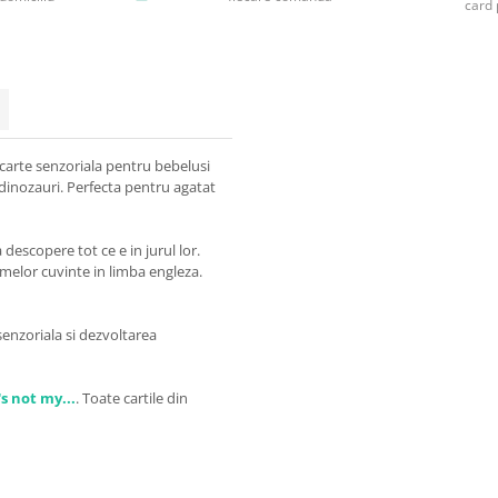
card 
carte senzoriala pentru bebelusi
 dinozauri. Perfecta pentru agatat
escopere tot ce e in jurul lor.
rimelor cuvinte in limba engleza.
enzoriala si dezvoltarea
s not my...
.
Toate cartile din