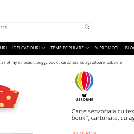
URI
IDEI CADOURI
TEME POPULARE
% PROMOTII
BLO
at's not my dinosaur...buggy book", cartonata, cu agatatoare, Usborne
Carte senzoriala cu te
book", cartonata, cu 
44,40 RON