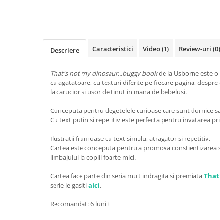
Caracteristici
Video
(1)
Review-uri
(0)
Descriere
That's not my dinosaur...buggy book
de la Usborne este o 
cu agatatoare, cu texturi diferite pe fiecare pagina, despre
la carucior si usor de tinut in mana de bebelusi.
Conceputa pentru degetelele curioase care sunt dornice sa d
Cu text putin si repetitiv este perfecta pentru invatarea p
Ilustratii frumoase cu text simplu, atragator si repetitiv.
Cartea este conceputa pentru a promova constientizarea s
limbajului la copiii foarte mici.
Cartea face parte din seria mult indragita si premiata
That'
serie le gasiti
aici
.
Recomandat: 6 luni+