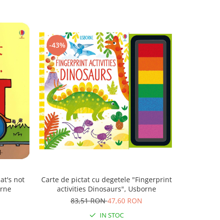
-43%
Carte de pictat cu degetele "Fingerprint
at's not
activities Dinosaurs", Usborne
orne
83,51 RON
47,60 RON
IN STOC