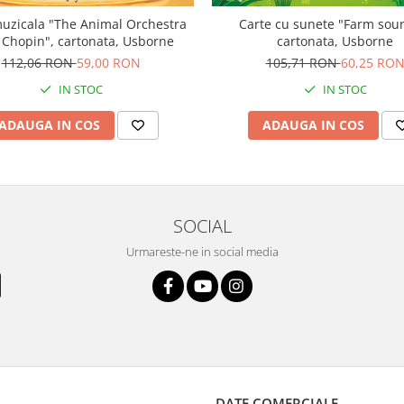
uzicala "The Animal Orchestra
Carte cu sunete "Farm sou
 Chopin", cartonata, Usborne
cartonata, Usborne
112,06 RON
59,00 RON
105,71 RON
60,25 RO
IN STOC
IN STOC
ADAUGA IN COS
ADAUGA IN COS
SOCIAL
Urmareste-ne in social media
DATE COMERCIALE