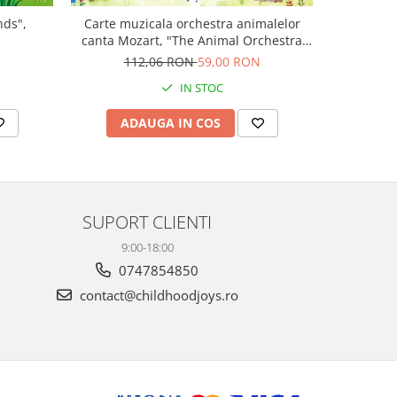
nds",
Carte muzicala orchestra animalelor
Carte cu m
canta Mozart, "The Animal Orchestra
Boo
Plays Mozart", cartonata, Usborne
N
112,06 RON
59,00 RON
9
IN STOC
ADAUGA IN COS
AD
SUPORT CLIENTI
9:00-18:00
0747854850
contact@childhoodjoys.ro