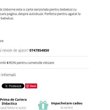
la Usborne este o carte senzoriala pentru bebelusi cu
iecare pagina, despre autobuze. Perfecta pentru agatat la
 bebelusi.
are
Ai nevoie de ajutor?
0747854850
imiti
4
RON pentru comenzile viitoare
informatii
Save
 Prima de Cariera
Impachetare cadou
Didactica
la cerere
poti folosi si acest