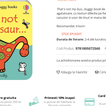
That's not my bus...buggy book
de 
agatatoare, cu texturi diferite pe f
carucior si usor de tinut in mana de
Recomandat: 6 luni+
STOC EPUIZAT
Durata de livrare:
2-4 zile lucrato
Cod Produs:
9781805072560
La achizitionarea acestui produs pr
Adauga la Favorite
Cere 
Card
re gratuita
Primesti 10% inapoi
ile peste 200 lei
in puncte de fidelitate la
Acum 
 domiciliu
fiecare comanda